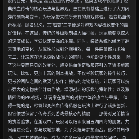
家的目光，那就是“超变热血传奇私服”。这类游戏不仅继承了经
典热血传奇的核心玩法与世界观，更在原有基础上进行了大刀阔
斧的创新与变革，为玩家带来前所未有的游戏体验。 超变热血传
奇私服，顾名思义，其“超变”二字便是对游戏内容极致变化的最
好诠释。在这里，传统的等级限制被大幅打破，玩家能够以惊人
的速度成长，享受快速变强的乐趣。同时，装备系统也经历了翻
天覆地的变化，从属性加成到外观特效，每一件装备都力求独一
无二，让玩家在追求极致战斗力的同时，也能彰显个性风采。 除
了这些显而易见的改变外，超变热血传奇私服还引入了诸多新颖
玩法。比如，更加丰富的副本挑战，不仅考验玩家的操作技巧，
更考验团队之间的默契与协作；独特的宠物系统，让玩家可以携
带强大的宠物伙伴并肩作战，增添战斗的乐趣与策略性；以及激
情四溢的PK战场，让玩家在激烈的对抗中体验热血与荣耀。 值
得一提的是，尽管超变热血传奇私服在玩法上进行了诸多创新，
但它依然保留了传奇系列游戏最核心的精髓——那份对兄弟情谊
的执着追求。在游戏中，玩家可以结识来自五湖四海的朋友，共
同组建公会，参与攻城掠地，为了荣耀与梦想而战。这种并肩作
战、同甘共苦的经历，成为了许多玩家心中最宝贵的回忆。 总