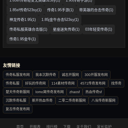
1.85sf传奇轻变无英雄523sy(1)
1.95传奇手游(1)
1.85sf传奇523sy(1)
传奇1.95手游(1)
带英雄的合击传奇(1)
神龙传奇1.95(1)
1.85j金牛合击523sy(1)
传奇私服英雄合击版(1)
星座迷失传奇(1)
03年轻变传奇(1)
传奇1.95金牛(1)
友情链接
传奇私服发布网
我本沉默传奇
诚志开服网
300开服发布网
传奇私服
好玩的传奇网
114素材传奇网
4571传奇发布网
找传奇
楚天传奇新服网
lomo窝传奇发布网
zhaosf
热血传奇sf
沉默传奇私服
新开热血传奇
二零二传奇新服网
八当传奇新服网
复古传奇发布网
首页
开服表
排行榜
下载
关于我们
家长监护