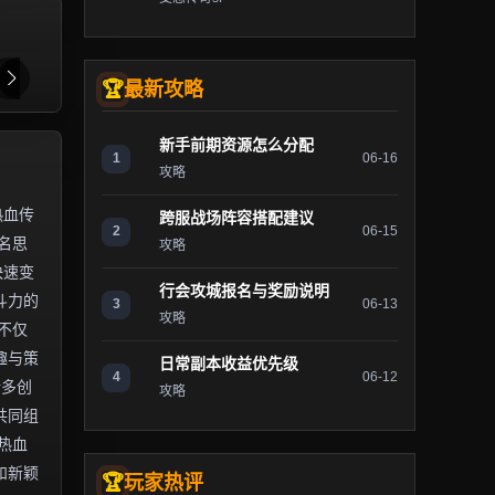
最新攻略
新手前期资源怎么分配
1
06-16
攻略
热血传
跨服战场阵容搭配建议
2
06-15
名思
攻略
快速变
行会攻城报名与奖励说明
斗力的
3
06-13
攻略
不仅
趣与策
日常副本收益优先级
4
06-12
诸多创
攻略
共同组
热血
和新颖
玩家热评