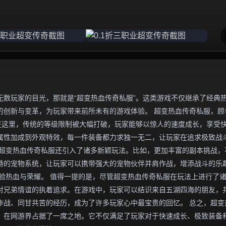
数玩家的目光，那就是“超变热血传奇私服”。这类游戏不仅继承了经典
的创新与变革，为玩家带来前所未有的游戏体验。 超变热血传奇私服，顾
在这里，传统的等级限制被大幅打破，玩家能够以惊人的速度成长，享受
属性加成到外观特效，每一件装备都力求独一无二，让玩家在追求极致战
，超变热血传奇私服还引入了诸多新颖玩法。比如，更加丰富的副本挑战，
特的宠物系统，让玩家可以携带强大的宠物伙伴并肩作战，增添战斗的乐
验热血与荣耀。 值得一提的是，尽管超变热血传奇私服在玩法上进行了
对兄弟情谊的执着追求。在游戏中，玩家可以结识来自五湖四海的朋友，
作战、同甘共苦的经历，成为了许多玩家心中最宝贵的回忆。 总之，超变
，在网游界占据了一席之地。它不仅满足了玩家对于快速成长、极致装备