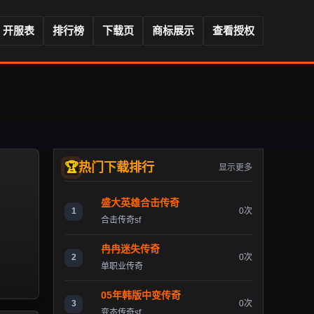
开服表
排行榜
下载页
商标展示
查看授权
热门下载排行
显示更多
盛大英雄合击传奇
1
0次
合击传奇sf
冉冉迷失传奇
2
0次
单职业传奇
05年韩版中变传奇
3
0次
变态传奇sf