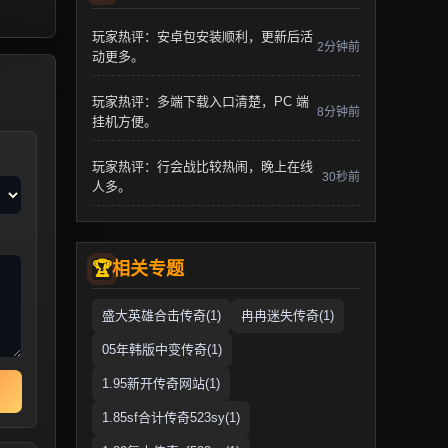
玩家热评：安卓包安装顺利，更新后活
2分钟前
动更多。
玩家热评：多端下载入口清楚，PC 端
8分钟前
挂机方便。
玩家热评：行会战比较热闹，晚上在线
30秒前
人多。
相关专题
盛大英雄合击传奇(1)
冉冉迷失传奇(1)
05年韩版中变传奇(1)
1.95新开传奇网站(1)
1.85sf合计传奇523sy(1)