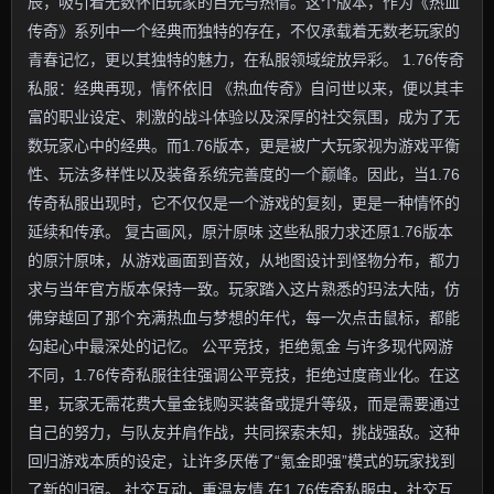
辰，吸引着无数怀旧玩家的目光与热情。这个版本，作为《热血
传奇》系列中一个经典而独特的存在，不仅承载着无数老玩家的
青春记忆，更以其独特的魅力，在私服领域绽放异彩。 1.76传奇
私服：经典再现，情怀依旧 《热血传奇》自问世以来，便以其丰
富的职业设定、刺激的战斗体验以及深厚的社交氛围，成为了无
数玩家心中的经典。而1.76版本，更是被广大玩家视为游戏平衡
性、玩法多样性以及装备系统完善度的一个巅峰。因此，当1.76
传奇私服出现时，它不仅仅是一个游戏的复刻，更是一种情怀的
延续和传承。 复古画风，原汁原味 这些私服力求还原1.76版本
的原汁原味，从游戏画面到音效，从地图设计到怪物分布，都力
求与当年官方版本保持一致。玩家踏入这片熟悉的玛法大陆，仿
佛穿越回了那个充满热血与梦想的年代，每一次点击鼠标，都能
勾起心中最深处的记忆。 公平竞技，拒绝氪金 与许多现代网游
不同，1.76传奇私服往往强调公平竞技，拒绝过度商业化。在这
里，玩家无需花费大量金钱购买装备或提升等级，而是需要通过
自己的努力，与队友并肩作战，共同探索未知，挑战强敌。这种
回归游戏本质的设定，让许多厌倦了“氪金即强”模式的玩家找到
了新的归宿。 社交互动，重温友情 在1.76传奇私服中，社交互