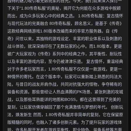
独特的魅力吸引着无数玩家的目光。今天，我们就来深入探讨一
下关于“1.80传奇私服”的奥秘，揭开它为何能在众多游戏中脱颖
而出，成为众多玩家心中的经典之选。 1.80传奇私服：复古情怀
与现代玩法的完美融合 80传奇私服，顾名思义，是基于《传奇》
这款经典网络游戏1.80版本改编而来的非官方服务器。自《传
奇》问世以来，其独特的游戏设定、丰富的职业体系以及刺激的
战斗体验，就深深烙印在了无数玩家的心中。而1.80版本，更是
被广大玩家视为《传奇》系列中的经典之作，其平衡性、耐玩性
以及丰富的游戏内容，至今仍被津津乐道。 复古情怀，重温经典
对于许多老玩家而言，1.80传奇私服不仅仅是一款游戏，更是一
种情怀的寄托。在这个版本中，玩家可以重新踏上熟悉的玛法大
陆，与昔日的战友并肩作战，共同对抗强大的怪物，争夺稀有的
装备和资源。那些曾经让人热血沸腾的PK场景、紧张刺激的攻城
战，以及那些耳熟能详的地图和BOSS，都在这里得到了完美的
复刻，让玩家仿佛穿越回了那个充满激情与梦想的年代。 创新玩
法，焕发新生 然而，1.80传奇私服并非简单的复刻，它在保留原
版精髓的同时，也融入了诸多创新元素。为了提升玩家的游戏体
验，许多私服开发者在游戏平衡性、职业特色、装备系统等方面