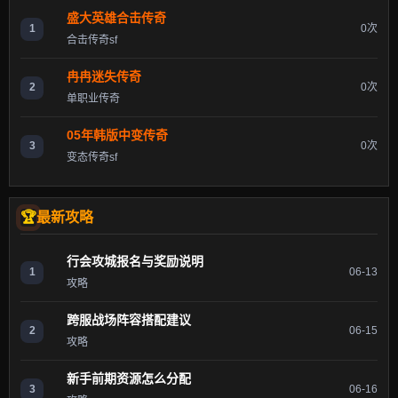
盛大英雄合击传奇
1
0次
合击传奇sf
冉冉迷失传奇
2
0次
单职业传奇
05年韩版中变传奇
3
0次
变态传奇sf
最新攻略
行会攻城报名与奖励说明
1
06-13
攻略
跨服战场阵容搭配建议
2
06-15
攻略
新手前期资源怎么分配
3
06-16