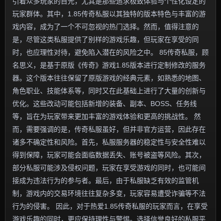
引着众多玩家的目光，尤其是那些追求极致体验与个性化设定的
玩家群体。其中，1.85传奇私服以其独特的版本特色与丰富的游
戏内容，成为了一个不可忽视的热门选择。然而，值得注意的
是，尽管这类私服提供了别样的游戏乐趣，但玩家在享受的同
时，也应理性对待，避免陷入潜在的风险之中。 85传奇私服，顾
名思义，是基于原版《传奇》游戏1.85版本进行定制修改的服务
器。这个版本往往保留了原版游戏的经典元素，如熟悉的地图、
角色职业、技能体系等，同时又在此基础上进行了大量的创新与
优化。这些改动可能包括新增的装备、副本、BOSS、任务线
等，旨在为玩家带来更加丰富的游戏体验和更高的挑战性。 然
而，需要强调的是，传奇私服虽好，但并非官方运营，因此存在
诸多不确定性和风险。首先，私服服务器的稳定性与安全性难以
得到保障，玩家可能会面临数据丢失、账号被盗等风险。其次，
部分私服可能涉及侵权问题，玩家在享受游戏的同时，也可能间
接成为违法行为的参与者。最后，由于私服缺乏有效的监管机
制，游戏内的交易环境往往复杂多变，玩家容易遭受诈骗等不法
行为的侵害。 因此，对于热爱1.85传奇私服的玩家而言，在享受
游戏乐趣的同时，更应保持理性与警惕。选择信誉良好的私服平