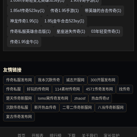
1.85sf传奇轻变无英雄523sy(1)
1.95传奇手游(1)
1.85sf传奇523sy(1)
传奇1.95手游(1)
带英雄的合击传奇(1)
神龙传奇1.95(1)
1.85j金牛合击523sy(1)
传奇私服英雄合击版(1)
星座迷失传奇(1)
03年轻变传奇(1)
传奇1.95金牛(1)
友情链接
传奇私服发布网
我本沉默传奇
诚志开服网
300开服发布网
传奇私服
好玩的传奇网
114素材传奇网
4571传奇发布网
找传奇
楚天传奇新服网
lomo窝传奇发布网
zhaosf
热血传奇sf
沉默传奇私服
新开热血传奇
二零二传奇新服网
八当传奇新服网
复古传奇发布网
首页
开服表
排行榜
下载
关于我们
家长监护