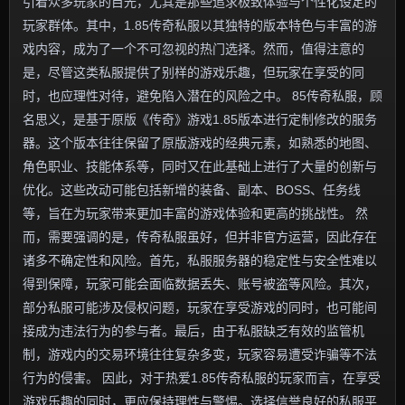
引着众多玩家的目光，尤其是那些追求极致体验与个性化设定的
玩家群体。其中，1.85传奇私服以其独特的版本特色与丰富的游
戏内容，成为了一个不可忽视的热门选择。然而，值得注意的
是，尽管这类私服提供了别样的游戏乐趣，但玩家在享受的同
时，也应理性对待，避免陷入潜在的风险之中。 85传奇私服，顾
名思义，是基于原版《传奇》游戏1.85版本进行定制修改的服务
器。这个版本往往保留了原版游戏的经典元素，如熟悉的地图、
角色职业、技能体系等，同时又在此基础上进行了大量的创新与
优化。这些改动可能包括新增的装备、副本、BOSS、任务线
等，旨在为玩家带来更加丰富的游戏体验和更高的挑战性。 然
而，需要强调的是，传奇私服虽好，但并非官方运营，因此存在
诸多不确定性和风险。首先，私服服务器的稳定性与安全性难以
得到保障，玩家可能会面临数据丢失、账号被盗等风险。其次，
部分私服可能涉及侵权问题，玩家在享受游戏的同时，也可能间
接成为违法行为的参与者。最后，由于私服缺乏有效的监管机
制，游戏内的交易环境往往复杂多变，玩家容易遭受诈骗等不法
行为的侵害。 因此，对于热爱1.85传奇私服的玩家而言，在享受
游戏乐趣的同时，更应保持理性与警惕。选择信誉良好的私服平