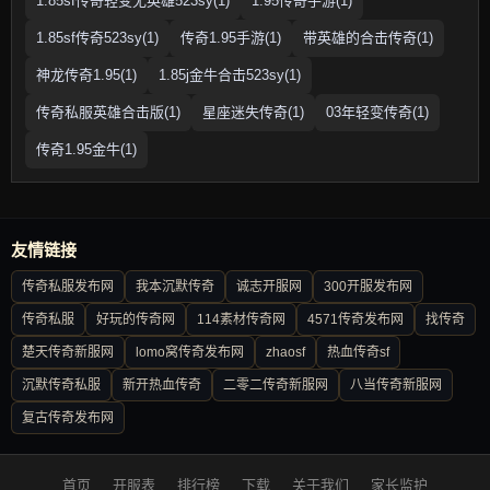
1.85sf传奇轻变无英雄523sy(1)
1.95传奇手游(1)
1.85sf传奇523sy(1)
传奇1.95手游(1)
带英雄的合击传奇(1)
神龙传奇1.95(1)
1.85j金牛合击523sy(1)
传奇私服英雄合击版(1)
星座迷失传奇(1)
03年轻变传奇(1)
传奇1.95金牛(1)
友情链接
传奇私服发布网
我本沉默传奇
诚志开服网
300开服发布网
传奇私服
好玩的传奇网
114素材传奇网
4571传奇发布网
找传奇
楚天传奇新服网
lomo窝传奇发布网
zhaosf
热血传奇sf
沉默传奇私服
新开热血传奇
二零二传奇新服网
八当传奇新服网
复古传奇发布网
首页
开服表
排行榜
下载
关于我们
家长监护