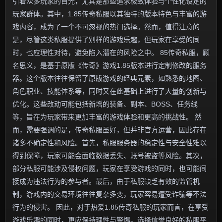
引着众多玩家的目光，尤其是那些追求极致体验与个性化设定的
玩家群体。其中，1.85传奇私服以其独特的版本特色与丰富的游
戏内容，成为了一个不可忽视的热门选择。然而，值得注意的
是，尽管这类私服提供了别样的游戏乐趣，但玩家在享受的同
时，也应理性对待，避免陷入潜在的风险之中。 85传奇私服，顾
名思义，是基于原版《传奇》游戏1.85版本进行定制修改的服务
器。这个版本往往保留了原版游戏的经典元素，如熟悉的地图、
角色职业、技能体系等，同时又在此基础上进行了大量的创新与
优化。这些改动可能包括新增的装备、副本、BOSS、任务线
等，旨在为玩家带来更加丰富的游戏体验和更高的挑战性。 然
而，需要强调的是，传奇私服虽好，但并非官方运营，因此存在
诸多不确定性和风险。首先，私服服务器的稳定性与安全性难以
得到保障，玩家可能会面临数据丢失、账号被盗等风险。其次，
部分私服可能涉及侵权问题，玩家在享受游戏的同时，也可能间
接成为违法行为的参与者。最后，由于私服缺乏有效的监管机
制，游戏内的交易环境往往复杂多变，玩家容易遭受诈骗等不法
行为的侵害。 因此，对于热爱1.85传奇私服的玩家而言，在享受
游戏乐趣的同时，更应保持理性与警惕。选择信誉良好的私服平