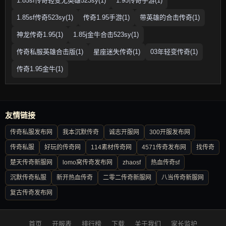
1.85sf传奇轻变无英雄523sy(1)
1.95传奇手游(1)
1.85sf传奇523sy(1)
传奇1.95手游(1)
带英雄的合击传奇(1)
神龙传奇1.95(1)
1.85j金牛合击523sy(1)
传奇私服英雄合击版(1)
星座迷失传奇(1)
03年轻变传奇(1)
传奇1.95金牛(1)
友情链接
传奇私服发布网
我本沉默传奇
诚志开服网
300开服发布网
传奇私服
好玩的传奇网
114素材传奇网
4571传奇发布网
找传奇
楚天传奇新服网
lomo窝传奇发布网
zhaosf
热血传奇sf
沉默传奇私服
新开热血传奇
二零二传奇新服网
八当传奇新服网
复古传奇发布网
首页
开服表
排行榜
下载
关于我们
家长监护