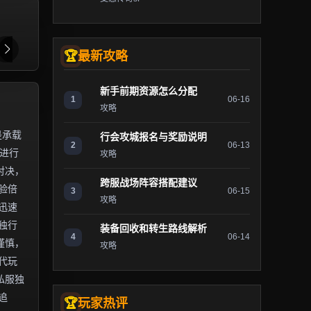
最新攻略
新手前期资源怎么分配
1
06-16
攻略
是承载
行会攻城报名与奖励说明
2
06-13
）进行
攻略
对决，
跨服战场阵容搭配建议
验倍
3
06-15
攻略
迅速
独行
装备回收和转生路线解析
4
06-14
谨慎，
攻略
代玩
私服独
追
玩家热评