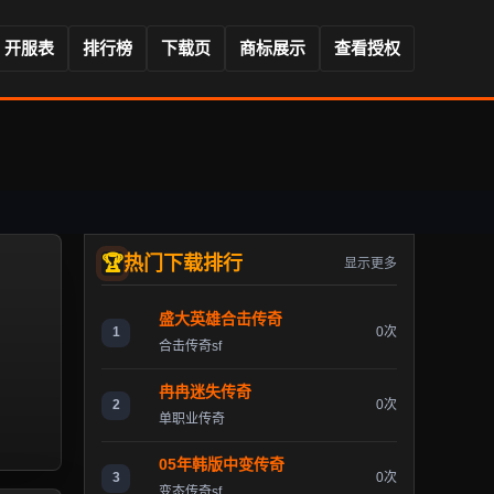
开服表
排行榜
下载页
商标展示
查看授权
热门下载排行
显示更多
盛大英雄合击传奇
1
0次
合击传奇sf
冉冉迷失传奇
2
0次
单职业传奇
05年韩版中变传奇
3
0次
变态传奇sf