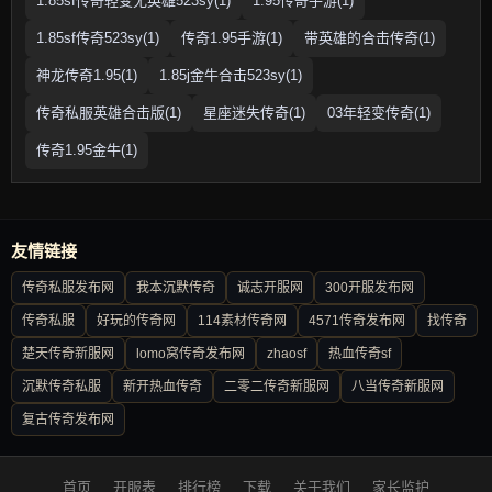
1.85sf传奇轻变无英雄523sy(1)
1.95传奇手游(1)
1.85sf传奇523sy(1)
传奇1.95手游(1)
带英雄的合击传奇(1)
神龙传奇1.95(1)
1.85j金牛合击523sy(1)
传奇私服英雄合击版(1)
星座迷失传奇(1)
03年轻变传奇(1)
传奇1.95金牛(1)
友情链接
传奇私服发布网
我本沉默传奇
诚志开服网
300开服发布网
传奇私服
好玩的传奇网
114素材传奇网
4571传奇发布网
找传奇
楚天传奇新服网
lomo窝传奇发布网
zhaosf
热血传奇sf
沉默传奇私服
新开热血传奇
二零二传奇新服网
八当传奇新服网
复古传奇发布网
首页
开服表
排行榜
下载
关于我们
家长监护