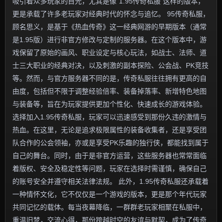
吸引着众多玩家的目光，尤其是像“1.95传奇私服”这样的版本，
更是承载了许多老玩家对经典时代的怀念与追忆。 95传奇私服，
顾名思义，是基于《热血传奇》这一经典网游的早期版本（通常
是1.95版）进行非官方修改与定制的服务器。在这个版本中，游
戏保留了原始的画风、职业设定与核心玩法，如战士、法师、道
士三大职业的经典对决，以及刺激的副本探险、公会战、PK竞技
等。然而，与官方服务器不同的是，传奇私服往往拥有更高的自
由度，包括但不限于调整经验倍率、装备掉落率、新增特色地图
与装备等，旨在为玩家提供更加个性化、快速成长的游戏体验。
选择加入1.95传奇私服，玩家可以迅速感受到那份久违的激情与
热血。在这里，无论是追求极限属性的装备收集者，还是享受团
队合作的公会领袖，亦或是享受PK乐趣的独行侠，都能找到属于
自己的舞台。同时，由于是非官方运营，这些服务器也常常面临
着版权、安全及稳定性等问题，玩家在选择时需谨慎，确保自己
的账号安全并遵守相关法律法规。 此外，1.95传奇私服还承载着
一种情怀文化，它不仅仅是一个游戏的版本，更是那个年代玩家
共同记忆的载体。每当夜幕降临，一群群老玩家相聚在私服中，
重温旧梦，交流心得，那份跨越时空的友谊与默契，成为了传奇