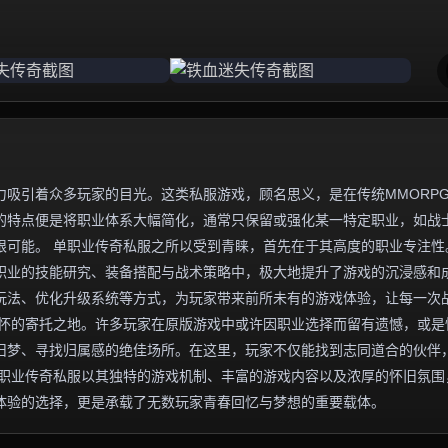
吸引着众多玩家的目光。这类私服游戏，顾名思义，是在传统MMORP
的特点便是将职业体系大幅简化，通常只保留或强化某一特定职业，如战
限可能。 单职业传奇私服之所以受到青睐，首先在于其高度的职业专注性
职业的技能研究、装备搭配与战术策略中，极大地提升了游戏的沉浸感和
玩法、优化升级系统等方式，为玩家带来前所未有的游戏体验，让每一次
情怀的寄托之地。许多玩家在原版游戏中或许因职业选择而留有遗憾，或是
旧梦、寻找归属感的绝佳场所。在这里，玩家不仅能找到志同道合的伙伴
单职业传奇私服以其独特的游戏机制、丰富的游戏内容以及浓厚的怀旧氛围
体验的选择，更是承载了无数玩家青春回忆与梦想的重要载体。