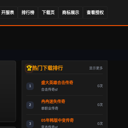
开服表
排行榜
下载页
商标展示
查看授权
热门下载排行
显示更多
盛大英雄合击传奇
1
0次
合击传奇sf
冉冉迷失传奇
2
0次
单职业传奇
05年韩版中变传奇
3
0次
变态传奇sf