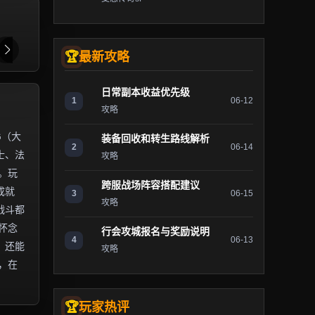
最新攻略
日常副本收益优先级
1
06-12
攻略
G（大
装备回收和转生路线解析
2
06-14
士、法
攻略
。玩
跨服战场阵容搭配建议
成就
3
06-15
攻略
战斗都
怀念
行会攻城报名与奖励说明
4
06-13
，还能
攻略
，在
玩家热评