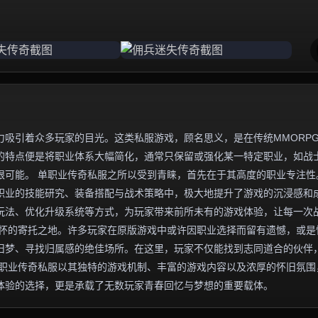
吸引着众多玩家的目光。这类私服游戏，顾名思义，是在传统MMORP
的特点便是将职业体系大幅简化，通常只保留或强化某一特定职业，如战
限可能。 单职业传奇私服之所以受到青睐，首先在于其高度的职业专注性
职业的技能研究、装备搭配与战术策略中，极大地提升了游戏的沉浸感和
玩法、优化升级系统等方式，为玩家带来前所未有的游戏体验，让每一次
情怀的寄托之地。许多玩家在原版游戏中或许因职业选择而留有遗憾，或是
旧梦、寻找归属感的绝佳场所。在这里，玩家不仅能找到志同道合的伙伴
单职业传奇私服以其独特的游戏机制、丰富的游戏内容以及浓厚的怀旧氛围
体验的选择，更是承载了无数玩家青春回忆与梦想的重要载体。