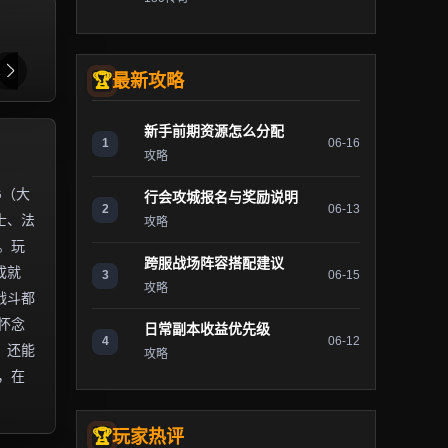
最新攻略
新手前期资源怎么分配
1
06-16
攻略
G（大
行会攻城报名与奖励说明
2
06-13
士、法
攻略
。玩
跨服战场阵容搭配建议
成就
3
06-15
攻略
战斗都
怀念
日常副本收益优先级
4
06-12
，还能
攻略
，在
玩家热评