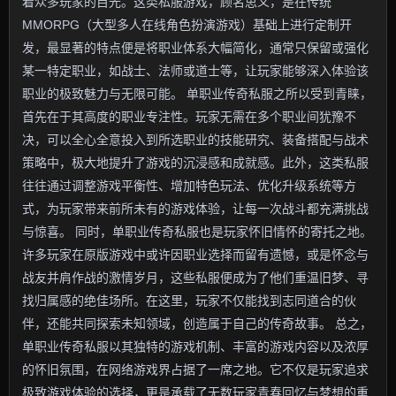
着众多玩家的目光。这类私服游戏，顾名思义，是在传统
MMORPG（大型多人在线角色扮演游戏）基础上进行定制开
发，最显著的特点便是将职业体系大幅简化，通常只保留或强化
某一特定职业，如战士、法师或道士等，让玩家能够深入体验该
职业的极致魅力与无限可能。 单职业传奇私服之所以受到青睐，
首先在于其高度的职业专注性。玩家无需在多个职业间犹豫不
决，可以全心全意投入到所选职业的技能研究、装备搭配与战术
策略中，极大地提升了游戏的沉浸感和成就感。此外，这类私服
往往通过调整游戏平衡性、增加特色玩法、优化升级系统等方
式，为玩家带来前所未有的游戏体验，让每一次战斗都充满挑战
与惊喜。 同时，单职业传奇私服也是玩家怀旧情怀的寄托之地。
许多玩家在原版游戏中或许因职业选择而留有遗憾，或是怀念与
战友并肩作战的激情岁月，这些私服便成为了他们重温旧梦、寻
找归属感的绝佳场所。在这里，玩家不仅能找到志同道合的伙
伴，还能共同探索未知领域，创造属于自己的传奇故事。 总之，
单职业传奇私服以其独特的游戏机制、丰富的游戏内容以及浓厚
的怀旧氛围，在网络游戏界占据了一席之地。它不仅是玩家追求
极致游戏体验的选择，更是承载了无数玩家青春回忆与梦想的重