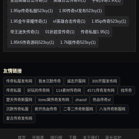
变态英雄合击传奇(1)
英雄合击传奇sf(1)
手机传奇1.95(1)
1.85ip传奇私服523sy(1)
1.80传奇sf发布523sy(1)
1.95金牛荣耀传奇(1)
sf英雄合击传奇(1)
1.85ip传奇523sy(1)
帝王迷失传奇(1)
01折超变传奇(1)
传奇私服1.95(1)
1.85h5传奇源码523sy(1)
1.76版传奇523sy(1)
友情链接
传奇私服发布网
我本沉默传奇
诚志开服网
300开服发布网
传奇私服
好玩的传奇网
114素材传奇网
4571传奇发布网
找传奇
楚天传奇新服网
lomo窝传奇发布网
zhaosf
热血传奇sf
沉默传奇私服
新开热血传奇
二零二传奇新服网
八当传奇新服网
复古传奇发布网
首页
开服表
排行榜
下载
关于我们
家长监护