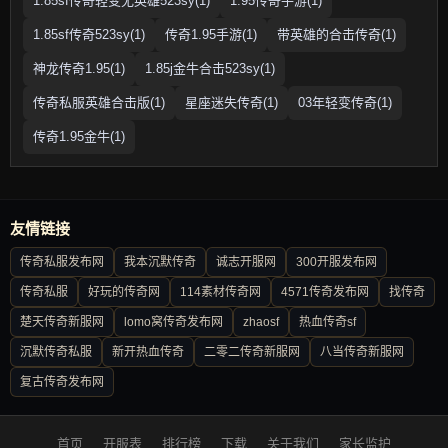
1.85sf传奇轻变无英雄523sy(1)
1.95传奇手游(1)
1.85sf传奇523sy(1)
传奇1.95手游(1)
带英雄的合击传奇(1)
神龙传奇1.95(1)
1.85j金牛合击523sy(1)
传奇私服英雄合击版(1)
星座迷失传奇(1)
03年轻变传奇(1)
传奇1.95金牛(1)
友情链接
传奇私服发布网
我本沉默传奇
诚志开服网
300开服发布网
传奇私服
好玩的传奇网
114素材传奇网
4571传奇发布网
找传奇
楚天传奇新服网
lomo窝传奇发布网
zhaosf
热血传奇sf
沉默传奇私服
新开热血传奇
二零二传奇新服网
八当传奇新服网
复古传奇发布网
首页
开服表
排行榜
下载
关于我们
家长监护