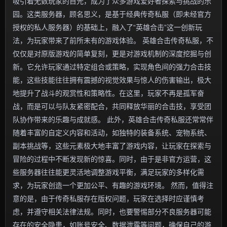
吸引着无数玩家的目光，成为了众多游戏爱好者探索与挑战的乐
园。这类服务器，顾名思义，是基于经典传奇私服（即未经官方
授权的私人服务器）的基础上，融入了“英雄合击”这一创新玩
法，为玩家带来了前所未有的游戏体验。 英雄合击传奇私服，不
仅仅是对原版游戏的简单复刻，更是对游戏机制的深度挖掘与创
新。它允许玩家通过特定组合或策略，实现角色间的强力合击技
能，这些技能往往拥有震撼的视觉效果与惊人的伤害输出，极大
地提升了战斗的观赏性和策略性。在这里，玩家不再是孤军奋
战，而是可以与队友紧密配合，共同释放华丽的合击技，享受团
队协作带来的乐趣与成就感。 此外，英雄合击传奇私服还常常伴
随着丰富的自定义内容和活动，如独特的装备系统、宠物系统、
副本挑战等，这些元素极大地丰富了游戏内容，让玩家在探索与
冒险的过程中不断发现新的惊喜。同时，由于是非官方运营，这
些服务器往往能更灵活地调整游戏平衡，满足玩家的多样化需
求，为玩家创造一个更加公平、有趣的游戏环境。 然而，值得注
意的是，由于传奇私服存在版权问题，玩家在选择时应谨慎考
虑，并遵守相关法律法规。同时，也要警惕部分不良服务器可能
存在的安全隐患，如账号安全、数据泄露等问题，确保自己的游