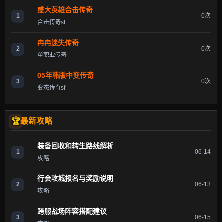
盛大英雄合击传奇
1
0次
合击传奇sf
冉冉迷失传奇
2
0次
单职业传奇
05年韩版中变传奇
3
0次
变态传奇sf
最新攻略
装备回收和转生路线解析
1
06-14
攻略
行会攻城报名与奖励说明
2
06-13
攻略
跨服战场阵容搭配建议
3
06-15