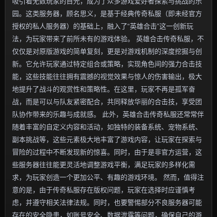
吸引着无数玩家的目光，成为了众多游戏爱好者探索与挑战的乐
园。这类服务器，顾名思义，是基于经典传奇私服（即未经官方
授权的私人服务器）的基础上，融入了“英雄合击”这一创新玩
法，为玩家带来了前所未有的游戏体验。 英雄合击传奇私服，不
仅仅是对原版游戏的简单复刻，更是对游戏机制的深度挖掘与创
新。它允许玩家通过特定组合或策略，实现角色间的强力合击技
能，这些技能往往拥有震撼的视觉效果与惊人的伤害输出，极大
地提升了战斗的观赏性和策略性。在这里，玩家不再是孤军奋
战，而是可以与队友紧密配合，共同释放华丽的合击技，享受团
队协作带来的乐趣与成就感。 此外，英雄合击传奇私服还常常伴
随着丰富的自定义内容和活动，如独特的装备系统、宠物系统、
副本挑战等，这些元素极大地丰富了游戏内容，让玩家在探索与
冒险的过程中不断发现新的惊喜。同时，由于是非官方运营，这
些服务器往往能更灵活地调整游戏平衡，满足玩家的多样化需
求，为玩家创造一个更加公平、有趣的游戏环境。 然而，值得注
意的是，由于传奇私服存在版权问题，玩家在选择时应谨慎考
虑，并遵守相关法律法规。同时，也要警惕部分不良服务器可能
存在的安全隐患，如账号安全、数据泄露等问题，确保自己的游