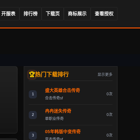
开服表
排行榜
下载页
商标展示
查看授权
热门下载排行
显示更多
盛大英雄合击传奇
1
0次
合击传奇sf
冉冉迷失传奇
2
0次
单职业传奇
05年韩版中变传奇
3
0次
变态传奇sf