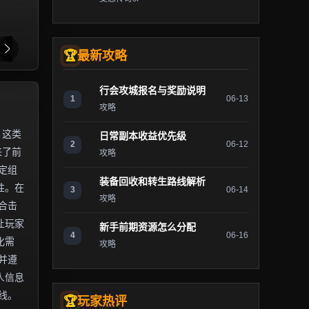
最新攻略
行会攻城报名与奖励说明
1
06-13
攻略
。这类
日常副本收益优先级
2
06-12
来了前
攻略
定组
装备回收和转生路线解析
性。在
3
06-14
攻略
合击
让玩家
新手前期资源怎么分配
4
06-16
化需
攻略
并遵
人信息
线。
玩家热评