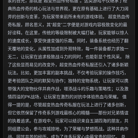
家的目光，那就是“超变热血传奇私服”。这类游戏不仅继承了经
典热血传奇的核心玩法与世界观，更在原有基础上进行了大刀阔
斧的创新与变革，为玩家带来前所未有的游戏体验。 超变热血传
奇私服，顾名思义，其“超变”二字便是对游戏内容极致变化的最
好诠释。在这里，传统的等级限制被大幅打破，玩家能够以惊人
的速度成长，享受快速变强的乐趣。同时，装备系统也经历了翻
天覆地的变化，从属性加成到外观特效，每一件装备都力求独一
无二，让玩家在追求极致战斗力的同时，也能彰显个性风采。 除
了这些显而易见的改变外，超变热血传奇私服还引入了诸多新颖
玩法。比如，更加丰富的副本挑战，不仅考验玩家的操作技巧，
更考验团队之间的默契与协作；独特的宠物系统，让玩家可以携
带强大的宠物伙伴并肩作战，增添战斗的乐趣与策略性；以及激
情四溢的PK战场，让玩家在激烈的对抗中体验热血与荣耀。 值
得一提的是，尽管超变热血传奇私服在玩法上进行了诸多创新，
但它依然保留了传奇系列游戏最核心的精髓——那份对兄弟情谊
的执着追求。在游戏中，玩家可以结识来自五湖四海的朋友，共
同组建公会，参与攻城掠地，为了荣耀与梦想而战。这种并肩作
战、同甘共苦的经历，成为了许多玩家心中最宝贵的回忆。 总