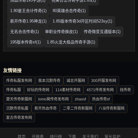
热血传奇195手游(1)
完美合击传奇手游1.85(1)
1.80星王合计传奇(1)
80英雄合击传奇(1)
新开传奇1.95神龙(1)
1.85版本传奇3d开区时间523sy(1)
无名合击传奇(1)
单职业传奇换皮(1)
传奇微变互通版本(1)
195版本传奇sf(1)
1.85火龙大极品传奇手游(1)
友情链接
传奇私服发布网
我本沉默传奇
诚志开服网
300开服发布网
传奇私服
好玩的传奇网
114素材传奇网
4571传奇发布网
找传奇
楚天传奇新服网
lomo窝传奇发布网
zhaosf
热血传奇sf
沉默传奇私服
新开热血传奇
二零二传奇新服网
八当传奇新服网
复古传奇发布网
首页
开服表
排行榜
下载
关于我们
家长监护