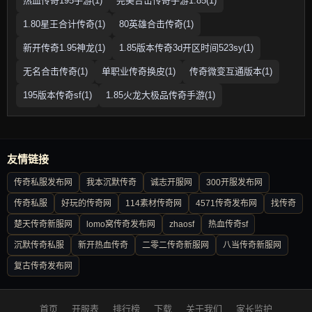
热血传奇195手游(1)
完美合击传奇手游1.85(1)
1.80星王合计传奇(1)
80英雄合击传奇(1)
新开传奇1.95神龙(1)
1.85版本传奇3d开区时间523sy(1)
无名合击传奇(1)
单职业传奇换皮(1)
传奇微变互通版本(1)
195版本传奇sf(1)
1.85火龙大极品传奇手游(1)
友情链接
传奇私服发布网
我本沉默传奇
诚志开服网
300开服发布网
传奇私服
好玩的传奇网
114素材传奇网
4571传奇发布网
找传奇
楚天传奇新服网
lomo窝传奇发布网
zhaosf
热血传奇sf
沉默传奇私服
新开热血传奇
二零二传奇新服网
八当传奇新服网
复古传奇发布网
首页
开服表
排行榜
下载
关于我们
家长监护