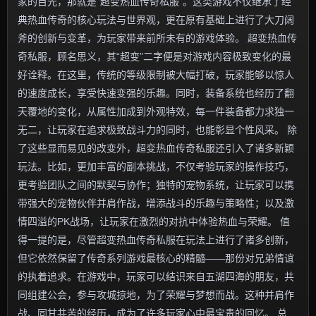
家的目光，那就是“超变热血传奇私服”。这类游戏不仅继承了经
典热血传奇的核心玩法与世界观，更在原有基础上进行了大刀阔
斧的创新与变革，为玩家带来前所未有的游戏体验。 超变热血传
奇私服，顾名思义，其“超变”二字便是对游戏内容极致变化的最
好诠释。在这里，传统的等级限制被大幅打破，玩家能够以惊人
的速度成长，享受快速变强的乐趣。同时，装备系统也经历了翻
天覆地的变化，从属性加成到外观特效，每一件装备都力求独一
无二，让玩家在追求极致战斗力的同时，也能彰显个性风采。 除
了这些显而易见的改变外，超变热血传奇私服还引入了诸多新颖
玩法。比如，更加丰富的副本挑战，不仅考验玩家的操作技巧，
更考验团队之间的默契与协作；独特的宠物系统，让玩家可以携
带强大的宠物伙伴并肩作战，增添战斗的乐趣与策略性；以及激
情四溢的PK战场，让玩家在激烈的对抗中体验热血与荣耀。 值
得一提的是，尽管超变热血传奇私服在玩法上进行了诸多创新，
但它依然保留了传奇系列游戏最核心的精髓——那份对兄弟情谊
的执着追求。在游戏中，玩家可以结识来自五湖四海的朋友，共
同组建公会，参与攻城掠地，为了荣耀与梦想而战。这种并肩作
战、同甘共苦的经历，成为了许多玩家心中最宝贵的回忆。 总