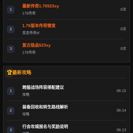
最新传奇1.76523sy
1
0次
176传奇
1.76版本传奇微变
2
0次
变态传奇sf
复古极品523sy
3
0次
176传奇
最新攻略
跨服战场阵容搭配建议
1
06-15
攻略
装备回收和转生路线解析
2
06-14
攻略
行会攻城报名与奖励说明
3
06-13