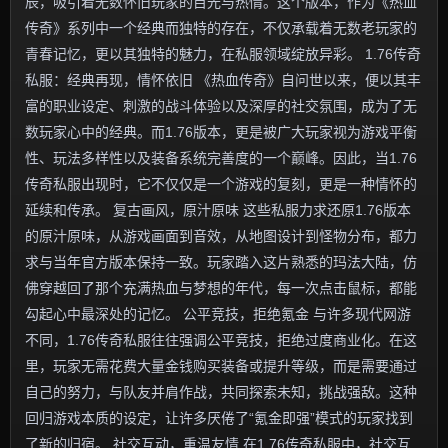
辰，吸引着无数怀旧玩家的目光与热情。这个版本，作为《热血
传奇》系列中一个经典而独特的存在，不仅承载着无数老玩家的
青春记忆，更以其独特的魅力，在私服领域绽放异彩。 1.76传奇
私服：经典再现，情怀依旧 《热血传奇》自问世以来，便以其丰
富的职业设定、刺激的战斗体验以及深厚的社交氛围，成为了无
数玩家心中的经典。而1.76版本，更是被广大玩家视为游戏平衡
性、玩法多样性以及装备系统完善度的一个巅峰。因此，当1.76
传奇私服出现时，它不仅仅是一个游戏的复刻，更是一种情怀的
延续和传承。 复古画风，原汁原味 这些私服力求还原1.76版本
的原汁原味，从游戏画面到音效，从地图设计到怪物分布，都力
求与当年官方版本保持一致。玩家踏入这片熟悉的玛法大陆，仿
佛穿越回了那个充满热血与梦想的年代，每一次点击鼠标，都能
勾起心中最深处的记忆。 公平竞技，拒绝氪金 与许多现代网游
不同，1.76传奇私服往往强调公平竞技，拒绝过度商业化。在这
里，玩家无需花费大量金钱购买装备或提升等级，而是需要通过
自己的努力，与队友并肩作战，共同探索未知，挑战强敌。这种
回归游戏本质的设定，让许多厌倦了“氪金即强”模式的玩家找到
了新的归宿。 社交互动，重温友情 在1.76传奇私服中，社交互