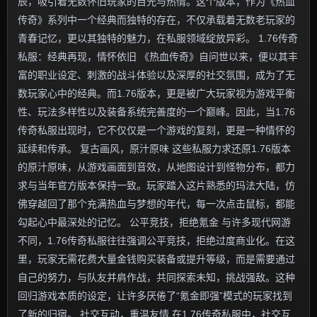
辰，吸引着无数怀旧玩家的目光与热情。这个版本，作为《热血
传奇》系列中一个经典而独特的存在，不仅承载着无数老玩家的
青春记忆，更以其独特的魅力，在私服领域绽放异彩。 1.76传奇
私服：经典再现，情怀依旧 《热血传奇》自问世以来，便以其丰
富的职业设定、刺激的战斗体验以及深厚的社交氛围，成为了无
数玩家心中的经典。而1.76版本，更是被广大玩家视为游戏平衡
性、玩法多样性以及装备系统完善度的一个巅峰。因此，当1.76
传奇私服出现时，它不仅仅是一个游戏的复刻，更是一种情怀的
延续和传承。 复古画风，原汁原味 这些私服力求还原1.76版本
的原汁原味，从游戏画面到音效，从地图设计到怪物分布，都力
求与当年官方版本保持一致。玩家踏入这片熟悉的玛法大陆，仿
佛穿越回了那个充满热血与梦想的年代，每一次点击鼠标，都能
勾起心中最深处的记忆。 公平竞技，拒绝氪金 与许多现代网游
不同，1.76传奇私服往往强调公平竞技，拒绝过度商业化。在这
里，玩家无需花费大量金钱购买装备或提升等级，而是需要通过
自己的努力，与队友并肩作战，共同探索未知，挑战强敌。这种
回归游戏本质的设定，让许多厌倦了“氪金即强”模式的玩家找到
了新的归宿。 社交互动，重温友情 在1.76传奇私服中，社交互