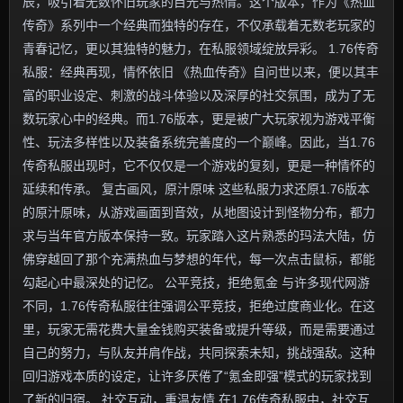
辰，吸引着无数怀旧玩家的目光与热情。这个版本，作为《热血
传奇》系列中一个经典而独特的存在，不仅承载着无数老玩家的
青春记忆，更以其独特的魅力，在私服领域绽放异彩。 1.76传奇
私服：经典再现，情怀依旧 《热血传奇》自问世以来，便以其丰
富的职业设定、刺激的战斗体验以及深厚的社交氛围，成为了无
数玩家心中的经典。而1.76版本，更是被广大玩家视为游戏平衡
性、玩法多样性以及装备系统完善度的一个巅峰。因此，当1.76
传奇私服出现时，它不仅仅是一个游戏的复刻，更是一种情怀的
延续和传承。 复古画风，原汁原味 这些私服力求还原1.76版本
的原汁原味，从游戏画面到音效，从地图设计到怪物分布，都力
求与当年官方版本保持一致。玩家踏入这片熟悉的玛法大陆，仿
佛穿越回了那个充满热血与梦想的年代，每一次点击鼠标，都能
勾起心中最深处的记忆。 公平竞技，拒绝氪金 与许多现代网游
不同，1.76传奇私服往往强调公平竞技，拒绝过度商业化。在这
里，玩家无需花费大量金钱购买装备或提升等级，而是需要通过
自己的努力，与队友并肩作战，共同探索未知，挑战强敌。这种
回归游戏本质的设定，让许多厌倦了“氪金即强”模式的玩家找到
了新的归宿。 社交互动，重温友情 在1.76传奇私服中，社交互