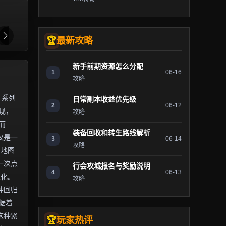
最新攻略
新手前期资源怎么分配
1
06-16
攻略
》系列
日常副本收益优先级
2
06-12
现，
攻略
而
装备回收和转生路线解析
仅是一
3
06-14
攻略
从地图
一次点
行会攻城报名与奖励说明
4
06-13
业化。
攻略
种回归
据着
这种紧
玩家热评