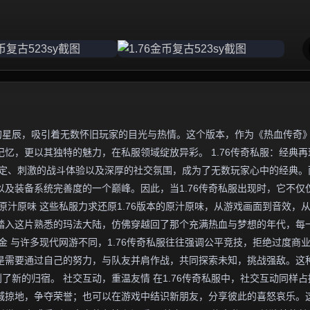
独特的星辰，吸引着无数怀旧玩家的目光与热情。这个版本，作为《热血传奇
忆，更以其独特的魅力，在私服领域绽放异彩。 1.76传奇私服：经典再
设定、刺激的战斗体验以及深厚的社交氛围，成为了无数玩家心中的经典。
以及装备系统完善度的一个巅峰。因此，当1.76传奇私服出现时，它不仅
原汁原味 这些私服力求还原1.76版本的原汁原味，从游戏画面到音效，
踏入这片熟悉的玛法大陆，仿佛穿越回了那个充满热血与梦想的年代，每
金 与许多现代网游不同，1.76传奇私服往往强调公平竞技，拒绝过度商
是需要通过自己的努力，与队友并肩作战，共同探索未知，挑战强敌。这
了新的归宿。 社交互动，重温友情 在1.76传奇私服中，社交互动同样占
城掠地，争夺荣誉；也可以在游戏中结识新朋友，分享彼此的喜怒哀乐。