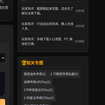
力，
违的感
玩家热评：截图看起来完整，适合先了
45秒前
解玩法再下载。
玩家热评：行会战比较热闹，晚上在线
45秒前
人多。
玩家热评：多端下载入口清楚，PC 端
3分钟前
挂机方便。
相关专题
微变迷失传奇(1)
1.73微变传奇私服(1)
战神传奇sf523sy(1)
176传奇复古523sy(1)
1.80复古传奇523sy(1)