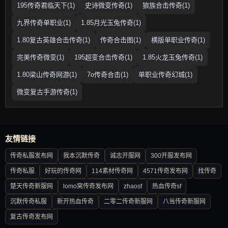
195传奇君临天下(1)
史诗微变传奇(1)
狼族合击传奇(1)
九界传奇单职业(1)
1.85月光玉兔传奇(1)
1.80复古英雄合击传奇(1)
传奇合击图(1)
横版单职业传奇(1)
完美传奇微变(1)
195超变合击传奇(1)
1.85火龙玉兔传奇(1)
1.80梁山传奇网游(1)
7o传奇合击(1)
单职业传奇幻城(1)
微变复古手游传奇(1)
友情链接
传奇私服发布网
我本沉默传奇
诚志开服网
300开服发布网
传奇私服
好玩的传奇网
114素材传奇网
4571传奇发布网
找传奇
楚天传奇新服网
lomo窝传奇发布网
zhaosf
热血传奇sf
沉默传奇私服
新开热血传奇
二零二传奇新服网
八当传奇新服网
复古传奇发布网