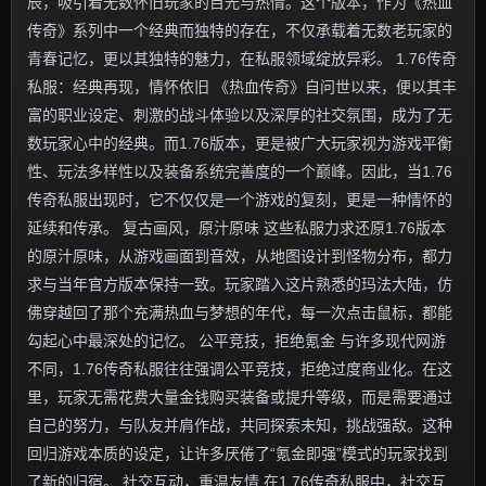
辰，吸引着无数怀旧玩家的目光与热情。这个版本，作为《热血
传奇》系列中一个经典而独特的存在，不仅承载着无数老玩家的
青春记忆，更以其独特的魅力，在私服领域绽放异彩。 1.76传奇
私服：经典再现，情怀依旧 《热血传奇》自问世以来，便以其丰
富的职业设定、刺激的战斗体验以及深厚的社交氛围，成为了无
数玩家心中的经典。而1.76版本，更是被广大玩家视为游戏平衡
性、玩法多样性以及装备系统完善度的一个巅峰。因此，当1.76
传奇私服出现时，它不仅仅是一个游戏的复刻，更是一种情怀的
延续和传承。 复古画风，原汁原味 这些私服力求还原1.76版本
的原汁原味，从游戏画面到音效，从地图设计到怪物分布，都力
求与当年官方版本保持一致。玩家踏入这片熟悉的玛法大陆，仿
佛穿越回了那个充满热血与梦想的年代，每一次点击鼠标，都能
勾起心中最深处的记忆。 公平竞技，拒绝氪金 与许多现代网游
不同，1.76传奇私服往往强调公平竞技，拒绝过度商业化。在这
里，玩家无需花费大量金钱购买装备或提升等级，而是需要通过
自己的努力，与队友并肩作战，共同探索未知，挑战强敌。这种
回归游戏本质的设定，让许多厌倦了“氪金即强”模式的玩家找到
了新的归宿。 社交互动，重温友情 在1.76传奇私服中，社交互