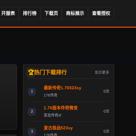
开服表
排行榜
下载页
商标展示
查看授权
热门下载排行
显示更多
最新传奇1.76523sy
1
0次
176传奇
1.76版本传奇微变
2
0次
变态传奇sf
复古极品523sy
3
0次
176传奇