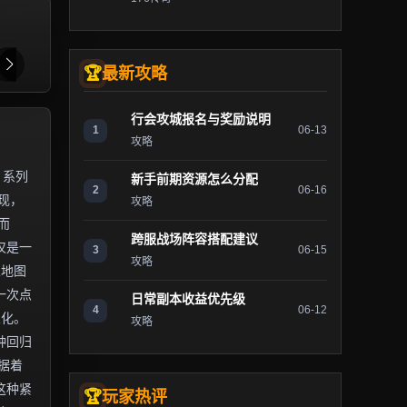
最新攻略
行会攻城报名与奖励说明
1
06-13
攻略
》系列
新手前期资源怎么分配
2
06-16
现，
攻略
而
跨服战场阵容搭配建议
仅是一
3
06-15
攻略
从地图
一次点
日常副本收益优先级
4
06-12
业化。
攻略
种回归
据着
这种紧
玩家热评