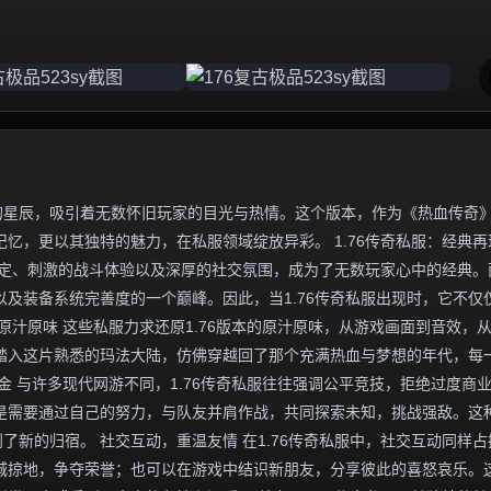
独特的星辰，吸引着无数怀旧玩家的目光与热情。这个版本，作为《热血传奇
忆，更以其独特的魅力，在私服领域绽放异彩。 1.76传奇私服：经典再
设定、刺激的战斗体验以及深厚的社交氛围，成为了无数玩家心中的经典。
以及装备系统完善度的一个巅峰。因此，当1.76传奇私服出现时，它不仅
原汁原味 这些私服力求还原1.76版本的原汁原味，从游戏画面到音效，
踏入这片熟悉的玛法大陆，仿佛穿越回了那个充满热血与梦想的年代，每
金 与许多现代网游不同，1.76传奇私服往往强调公平竞技，拒绝过度商
是需要通过自己的努力，与队友并肩作战，共同探索未知，挑战强敌。这
了新的归宿。 社交互动，重温友情 在1.76传奇私服中，社交互动同样占
城掠地，争夺荣誉；也可以在游戏中结识新朋友，分享彼此的喜怒哀乐。