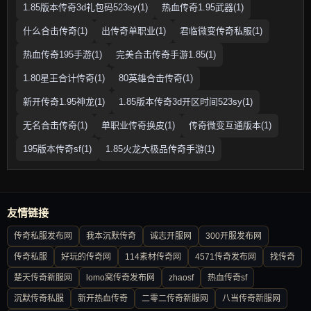
1.85版本传奇3d礼包码523sy(1)
热血传奇1.95武器(1)
什么合击传奇(1)
出传奇单职业(1)
君临微变传奇私服(1)
热血传奇195手游(1)
完美合击传奇手游1.85(1)
1.80星王合计传奇(1)
80英雄合击传奇(1)
新开传奇1.95神龙(1)
1.85版本传奇3d开区时间523sy(1)
无名合击传奇(1)
单职业传奇换皮(1)
传奇微变互通版本(1)
195版本传奇sf(1)
1.85火龙大极品传奇手游(1)
友情链接
传奇私服发布网
我本沉默传奇
诚志开服网
300开服发布网
传奇私服
好玩的传奇网
114素材传奇网
4571传奇发布网
找传奇
楚天传奇新服网
lomo窝传奇发布网
zhaosf
热血传奇sf
沉默传奇私服
新开热血传奇
二零二传奇新服网
八当传奇新服网