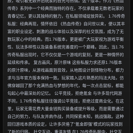
辰，吸引着无数怀旧玩家的目光与热情。这个版本，作为《热血
传奇》系列中一个经典而独特的存在，不仅承载着无数老玩家的
青春记忆，更以其独特的魅力，在私服领域绽放异彩。 1.76传奇
私服：经典再现，情怀依旧 《热血传奇》自问世以来，便以其丰
富的职业设定、刺激的战斗体验以及深厚的社交氛围，成为了无
数玩家心中的经典。而1.76版本，更是被广大玩家视为游戏平衡
性、玩法多样性以及装备系统完善度的一个巅峰。因此，当1.76
传奇私服出现时，它不仅仅是一个游戏的复刻，更是一种情怀的
延续和传承。 复古画风，原汁原味 这些私服力求还原1.76版本
的原汁原味，从游戏画面到音效，从地图设计到怪物分布，都力
求与当年官方版本保持一致。玩家踏入这片熟悉的玛法大陆，仿
佛穿越回了那个充满热血与梦想的年代，每一次点击鼠标，都能
勾起心中最深处的记忆。 公平竞技，拒绝氪金 与许多现代网游
不同，1.76传奇私服往往强调公平竞技，拒绝过度商业化。在这
里，玩家无需花费大量金钱购买装备或提升等级，而是需要通过
自己的努力，与队友并肩作战，共同探索未知，挑战强敌。这种
回归游戏本质的设定，让许多厌倦了“氪金即强”模式的玩家找到
了新的归宿。 社交互动，重温友情 在1.76传奇私服中，社交互