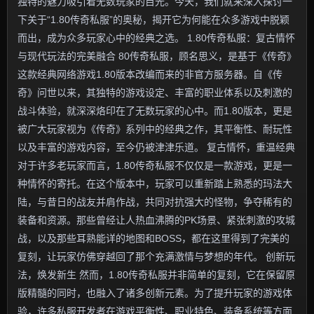
独特的魅力吸引着无数玩家的目光。今天，我们就来深入探讨一
下关于“1.80传奇私服”的奥秘，揭开它为何能在众多游戏中脱颖
而出，成为众多玩家心中的经典之选。 1.80传奇私服：复古情怀
与现代玩法的完美融合 80传奇私服，顾名思义，是基于《传奇》
这款经典网络游戏1.80版本改编而来的非官方服务器。自《传
奇》问世以来，其独特的游戏设定、丰富的职业体系以及刺激的
战斗体验，就深深烙印在了无数玩家的心中。而1.80版本，更是
被广大玩家视为《传奇》系列中的经典之作，其平衡性、耐玩性
以及丰富的游戏内容，至今仍被津津乐道。 复古情怀，重温经典
对于许多老玩家而言，1.80传奇私服不仅仅是一款游戏，更是一
种情怀的寄托。在这个版本中，玩家可以重新踏上熟悉的玛法大
陆，与昔日的战友并肩作战，共同对抗强大的怪物，争夺稀有的
装备和资源。那些曾经让人热血沸腾的PK场景、紧张刺激的攻城
战，以及那些耳熟能详的地图和BOSS，都在这里得到了完美的
复刻，让玩家仿佛穿越回了那个充满激情与梦想的年代。 创新玩
法，焕发新生 然而，1.80传奇私服并非简单的复刻，它在保留原
版精髓的同时，也融入了诸多创新元素。为了提升玩家的游戏体
验，许多私服开发者在游戏平衡性、职业特色、装备系统等方面