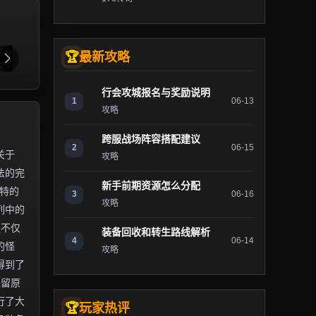
最新攻略
行会攻城报名与奖励说明
1
06-13
攻略
跨服战场阵容搭配建议
2
06-15
关于
攻略
法的完
新手前期资源怎么分配
独特的
3
06-16
攻略
列中的
服不仅
装备回收和转生路线解析
4
06-14
的怪
攻略
得到了
保留原
行了大
玩家热评