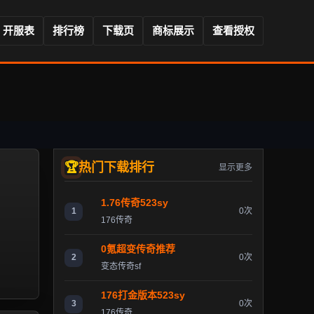
开服表
排行榜
下载页
商标展示
查看授权
热门下载排行
显示更多
1.76传奇523sy
1
0次
176传奇
0氪超变传奇推荐
2
0次
变态传奇sf
176打金版本523sy
3
0次
176传奇