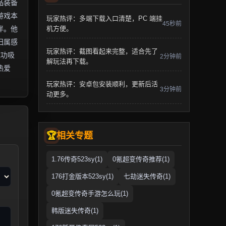
品装备
游戏本
玩家热评：多端下载入口清楚，PC 端挂
45秒前
伴。他
机方便。
归属感
玩家热评：截图看起来完整，适合先了
成功吸
2分钟前
解玩法再下载。
热爱
玩家热评：安卓包安装顺利，更新后活
3分钟前
动更多。
相关专题
1.76传奇523sy(1)
0氪超变传奇推荐(1)
176打金版本523sy(1)
七劫迷失传奇(1)
0氪超变传奇手游怎么玩(1)
韩版迷失传奇(1)