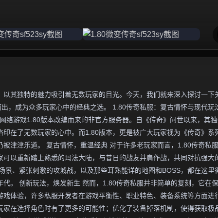
，以其独特的魅力吸引着无数玩家的目光。今天，我们就来深入探讨一下
而出，成为众多玩家心中的经典之选。 1.80传奇私服：复古情怀与现代玩
网络游戏1.80版本改编而来的非官方服务器。自《传奇》问世以来，其
印在了无数玩家的心中。而1.80版本，更是被广大玩家视为《传奇》系
被津津乐道。 复古情怀，重温经典 对于许多老玩家而言，1.80传奇私
家可以重新踏上熟悉的玛法大陆，与昔日的战友并肩作战，共同对抗强大
场景、紧张刺激的攻城战，以及那些耳熟能详的地图和BOSS，都在这里
代。 创新玩法，焕发新生 然而，1.80传奇私服并非简单的复刻，它在
游戏体验，许多私服开发者在游戏平衡性、职业特色、装备系统等方面进
玩家在选择角色时有了更多的可能性；优化了装备掉落机制，使得获取极