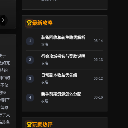
最新攻略
装备回收和转生路线解析
1
06-14
攻略
关于
行会攻城报名与奖励说明
2
06-13
法的完
攻略
独特的
日常副本收益优先级
列中的
3
06-12
攻略
服不仅
的怪
新手前期资源怎么分配
4
06-16
得到了
攻略
保留原
行了大
品装备
玩家热评