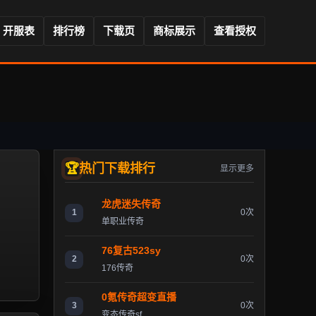
开服表
排行榜
下载页
商标展示
查看授权
热门下载排行
显示更多
龙虎迷失传奇
1
0次
单职业传奇
76复古523sy
2
0次
176传奇
0氪传奇超变直播
3
0次
变态传奇sf