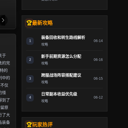
最新攻略
装备回收和转生路线解析
1
06-14
攻略
关于
新手前期资源怎么分配
2
06-16
法的完
攻略
独特的
跨服战场阵容搭配建议
列中的
3
06-15
攻略
服不仅
的怪
日常副本收益优先级
4
06-12
得到了
攻略
保留原
行了大
品装备
玩家热评