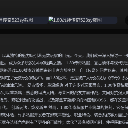
，以其独特的魅力吸引着无数玩家的目光。今天，我们就来深入探讨一下
而出，成为众多玩家心中的经典之选。 1.80传奇私服：复古情怀与现代玩
网络游戏1.80版本改编而来的非官方服务器。自《传奇》问世以来，其
印在了无数玩家的心中。而1.80版本，更是被广大玩家视为《传奇》系
被津津乐道。 复古情怀，重温经典 对于许多老玩家而言，1.80传奇私
家可以重新踏上熟悉的玛法大陆，与昔日的战友并肩作战，共同对抗强大
场景、紧张刺激的攻城战，以及那些耳熟能详的地图和BOSS，都在这里
代。 创新玩法，焕发新生 然而，1.80传奇私服并非简单的复刻，它在
游戏体验，许多私服开发者在游戏平衡性、职业特色、装备系统等方面进
玩家在选择角色时有了更多的可能性；优化了装备掉落机制，使得获取极