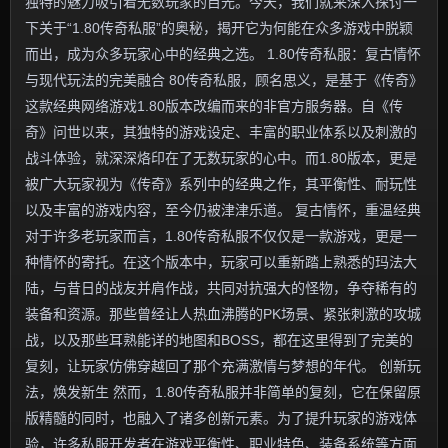
独特的魅力吸引着无数玩家的目光。今天，我们就来深入探讨一
下关于“1.80传奇私服”的奥秘，揭开它为何能在众多游戏中脱颖
而出，成为众多玩家心中的经典之选。 1.80传奇私服：复古情怀
与现代玩法的完美融合 80传奇私服，顾名思义，是基于《传奇》
这款经典网络游戏1.80版本改编而来的非官方服务器。自《传
奇》问世以来，其独特的游戏设定、丰富的职业体系以及刺激的
战斗体验，就深深烙印在了无数玩家的心中。而1.80版本，更是
被广大玩家视为《传奇》系列中的经典之作，其平衡性、耐玩性
以及丰富的游戏内容，至今仍被津津乐道。 复古情怀，重温经典
对于许多老玩家而言，1.80传奇私服不仅仅是一款游戏，更是一
种情怀的寄托。在这个版本中，玩家可以重新踏上熟悉的玛法大
陆，与昔日的战友并肩作战，共同对抗强大的怪物，争夺稀有的
装备和资源。那些曾经让人热血沸腾的PK场景、紧张刺激的攻城
战，以及那些耳熟能详的地图和BOSS，都在这里得到了完美的
复刻，让玩家仿佛穿越回了那个充满激情与梦想的年代。 创新玩
法，焕发新生 然而，1.80传奇私服并非简单的复刻，它在保留原
版精髓的同时，也融入了诸多创新元素。为了提升玩家的游戏体
验，许多私服开发者在游戏平衡性、职业特色、装备系统等方面