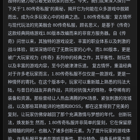
独特的魅力吸引着无数玩家的目光。今天，我们就来深入探讨一
下关于“1.80传奇私服”的奥秘，揭开它为何能在众多游戏中脱颖
而出，成为众多玩家心中的经典之选。 1.80传奇私服：复古情怀
与现代玩法的完美融合 80传奇私服，顾名思义，是基于《传奇》
这款经典网络游戏1.80版本改编而来的非官方服务器。自《传
奇》问世以来，其独特的游戏设定、丰富的职业体系以及刺激的
战斗体验，就深深烙印在了无数玩家的心中。而1.80版本，更是
被广大玩家视为《传奇》系列中的经典之作，其平衡性、耐玩性
以及丰富的游戏内容，至今仍被津津乐道。 复古情怀，重温经典
对于许多老玩家而言，1.80传奇私服不仅仅是一款游戏，更是一
种情怀的寄托。在这个版本中，玩家可以重新踏上熟悉的玛法大
陆，与昔日的战友并肩作战，共同对抗强大的怪物，争夺稀有的
装备和资源。那些曾经让人热血沸腾的PK场景、紧张刺激的攻城
战，以及那些耳熟能详的地图和BOSS，都在这里得到了完美的
复刻，让玩家仿佛穿越回了那个充满激情与梦想的年代。 创新玩
法，焕发新生 然而，1.80传奇私服并非简单的复刻，它在保留原
版精髓的同时，也融入了诸多创新元素。为了提升玩家的游戏体
验，许多私服开发者在游戏平衡性、职业特色、装备系统等方面