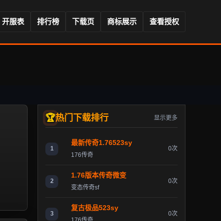
开服表
排行榜
下载页
商标展示
查看授权
热门下载排行
显示更多
最新传奇1.76523sy
1
0次
176传奇
1.76版本传奇微变
2
0次
变态传奇sf
复古极品523sy
3
0次
176传奇