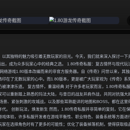
，以其独特的魅力吸引着无数玩家的目光。今天，我们就来深入探讨一下
而出，成为众多玩家心中的经典之选。 1.80传奇私服：复古情怀与现代玩
网络游戏1.80版本改编而来的非官方服务器。自《传奇》问世以来，其
印在了无数玩家的心中。而1.80版本，更是被广大玩家视为《传奇》系
被津津乐道。 复古情怀，重温经典 对于许多老玩家而言，1.80传奇私
家可以重新踏上熟悉的玛法大陆，与昔日的战友并肩作战，共同对抗强大
场景、紧张刺激的攻城战，以及那些耳熟能详的地图和BOSS，都在这里
代。 创新玩法，焕发新生 然而，1.80传奇私服并非简单的复刻，它在
游戏体验，许多私服开发者在游戏平衡性、职业特色、装备系统等方面进
玩家在选择角色时有了更多的可能性；优化了装备掉落机制，使得获取极