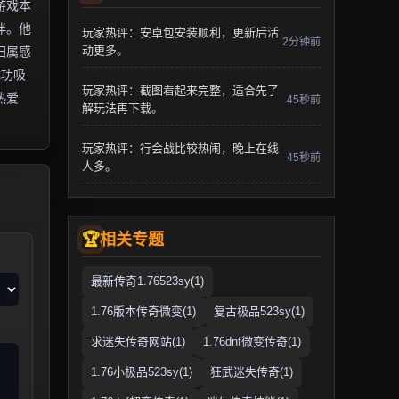
游戏本
伴。他
玩家热评：安卓包安装顺利，更新后活
2分钟前
动更多。
归属感
成功吸
玩家热评：截图看起来完整，适合先了
热爱
45秒前
解玩法再下载。
玩家热评：行会战比较热闹，晚上在线
45秒前
人多。
相关专题
最新传奇1.76523sy(1)
1.76版本传奇微变(1)
复古极品523sy(1)
求迷失传奇网站(1)
1.76dnf微变传奇(1)
1.76小极品523sy(1)
狂武迷失传奇(1)