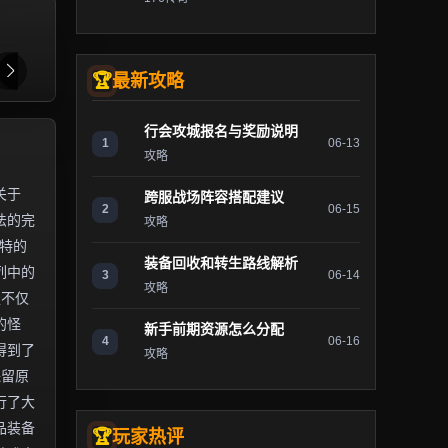
最新攻略
行会攻城报名与奖励说明
1
06-13
攻略
关于
跨服战场阵容搭配建议
2
06-15
法的完
攻略
独特的
装备回收和转生路线解析
列中的
3
06-14
攻略
服不仅
的怪
新手前期资源怎么分配
4
06-16
得到了
攻略
保留原
行了大
品装备
玩家热评