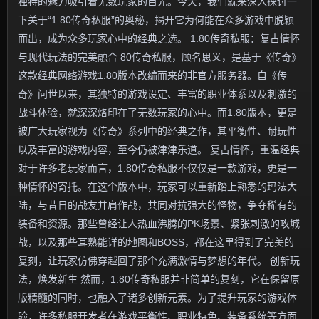
独特的魅力吸引着无数玩家的目光。今天，我们就来深入探讨一
下关于“1.80传奇私服”的奥秘，揭开它为何能在众多游戏中脱颖
而出，成为众多玩家心中的经典之选。 1.80传奇私服：复古情怀
与现代玩法的完美融合 80传奇私服，顾名思义，是基于《传奇》
这款经典网络游戏1.80版本改编而来的非官方服务器。自《传
奇》问世以来，其独特的游戏设定、丰富的职业体系以及刺激的
战斗体验，就深深烙印在了无数玩家的心中。而1.80版本，更是
被广大玩家视为《传奇》系列中的经典之作，其平衡性、耐玩性
以及丰富的游戏内容，至今仍被津津乐道。 复古情怀，重温经典
对于许多老玩家而言，1.80传奇私服不仅仅是一款游戏，更是一
种情怀的寄托。在这个版本中，玩家可以重新踏上熟悉的玛法大
陆，与昔日的战友并肩作战，共同对抗强大的怪物，争夺稀有的
装备和资源。那些曾经让人热血沸腾的PK场景、紧张刺激的攻城
战，以及那些耳熟能详的地图和BOSS，都在这里得到了完美的
复刻，让玩家仿佛穿越回了那个充满激情与梦想的年代。 创新玩
法，焕发新生 然而，1.80传奇私服并非简单的复刻，它在保留原
版精髓的同时，也融入了诸多创新元素。为了提升玩家的游戏体
验，许多私服开发者在游戏平衡性、职业特色、装备系统等方面