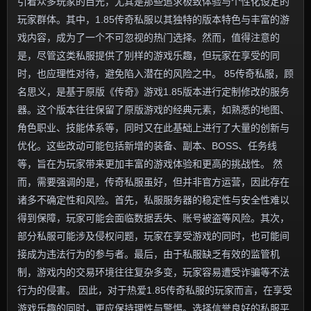
引着众多玩家的目光，尤其是那些追求极致体验与个性化设定的
玩家群体。其中，1.85传奇私服以其独特的版本特色与丰富的游
戏内容，成为了一个不可忽视的热门选择。然而，值得注意的
是，尽管这类私服提供了别样的游戏乐趣，但玩家在享受的同
时，也应理性对待，避免陷入潜在的风险之中。 85传奇私服，顾
名思义，是基于原版《传奇》游戏1.85版本进行定制修改的服务
器。这个版本往往保留了原版游戏的经典元素，如熟悉的地图、
角色职业、技能体系等，同时又在此基础上进行了大量的创新与
优化。这些改动可能包括新增的装备、副本、BOSS、任务线
等，旨在为玩家带来更加丰富的游戏体验和更高的挑战性。 然
而，需要强调的是，传奇私服虽好，但并非官方运营，因此存在
诸多不确定性和风险。首先，私服服务器的稳定性与安全性难以
得到保障，玩家可能会面临数据丢失、账号被盗等风险。其次，
部分私服可能涉及侵权问题，玩家在享受游戏的同时，也可能间
接成为违法行为的参与者。最后，由于私服缺乏有效的监管机
制，游戏内的交易环境往往复杂多变，玩家容易遭受诈骗等不法
行为的侵害。 因此，对于热爱1.85传奇私服的玩家而言，在享受
游戏乐趣的同时，更应保持理性与警惕。选择信誉良好的私服平