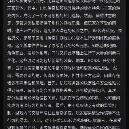
引着众多玩家的目光，尤其是那些追求极致体验与个性化设定的
玩家群体。其中，1.85传奇私服以其独特的版本特色与丰富的游
戏内容，成为了一个不可忽视的热门选择。然而，值得注意的
是，尽管这类私服提供了别样的游戏乐趣，但玩家在享受的同
时，也应理性对待，避免陷入潜在的风险之中。 85传奇私服，顾
名思义，是基于原版《传奇》游戏1.85版本进行定制修改的服务
器。这个版本往往保留了原版游戏的经典元素，如熟悉的地图、
角色职业、技能体系等，同时又在此基础上进行了大量的创新与
优化。这些改动可能包括新增的装备、副本、BOSS、任务线
等，旨在为玩家带来更加丰富的游戏体验和更高的挑战性。 然
而，需要强调的是，传奇私服虽好，但并非官方运营，因此存在
诸多不确定性和风险。首先，私服服务器的稳定性与安全性难以
得到保障，玩家可能会面临数据丢失、账号被盗等风险。其次，
部分私服可能涉及侵权问题，玩家在享受游戏的同时，也可能间
接成为违法行为的参与者。最后，由于私服缺乏有效的监管机
制，游戏内的交易环境往往复杂多变，玩家容易遭受诈骗等不法
行为的侵害。 因此，对于热爱1.85传奇私服的玩家而言，在享受
游戏乐趣的同时，更应保持理性与警惕。选择信誉良好的私服平