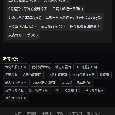
王城英雄合击传奇(1)
忘忧迷失传奇(1)
0氪超变传奇端游能玩吗(1)
传奇1.95连击网页(1)
1.85八荒合击523sy(1)
1.80玉兔元素传奇sf新开网站523sy(1)
单职业传奇回忆(1)
合击极品传奇(1)
传奇私服百团微变(1)
复古传奇195手游(1)
友情链接
传奇私服发布网
我本沉默传奇
诚志开服网
300开服发布网
传奇私服
好玩的传奇网
114素材传奇网
4571传奇发布网
找传奇
楚天传奇新服网
lomo窝传奇发布网
zhaosf
热血传奇sf
沉默传奇私服
新开热血传奇
二零二传奇新服网
八当传奇新服网
复古传奇发布网
首页
开服表
排行榜
下载
关于我们
家长监护