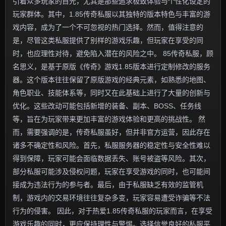
引着众多玩家的目光，尤其是那些追求极致体验与个性化设定的
玩家群体。其中，1.85传奇私服以其独特的版本特色与丰富的游
戏内容，成为了一个不可忽视的热门选择。然而，值得注意的
是，尽管这类私服提供了别样的游戏乐趣，但玩家在享受的同
时，也应理性对待，避免陷入潜在的风险之中。 85传奇私服，顾
名思义，是基于原版《传奇》游戏1.85版本进行定制修改的服务
器。这个版本往往保留了原版游戏的经典元素，如熟悉的地图、
角色职业、技能体系等，同时又在此基础上进行了大量的创新与
优化。这些改动可能包括新增的装备、副本、BOSS、任务线
等，旨在为玩家带来更加丰富的游戏体验和更高的挑战性。 然
而，需要强调的是，传奇私服虽好，但并非官方运营，因此存在
诸多不确定性和风险。首先，私服服务器的稳定性与安全性难以
得到保障，玩家可能会面临数据丢失、账号被盗等风险。其次，
部分私服可能涉及侵权问题，玩家在享受游戏的同时，也可能间
接成为违法行为的参与者。最后，由于私服缺乏有效的监管机
制，游戏内的交易环境往往复杂多变，玩家容易遭受诈骗等不法
行为的侵害。 因此，对于热爱1.85传奇私服的玩家而言，在享受
游戏乐趣的同时，更应保持理性与警惕。选择信誉良好的私服平