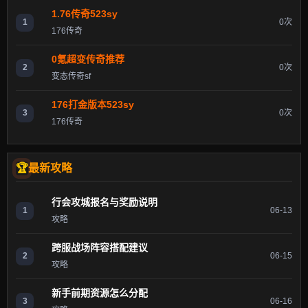
1.76传奇523sy
1
0次
176传奇
0氪超变传奇推荐
2
0次
变态传奇sf
176打金版本523sy
3
0次
176传奇
最新攻略
行会攻城报名与奖励说明
1
06-13
攻略
跨服战场阵容搭配建议
2
06-15
攻略
新手前期资源怎么分配
3
06-16