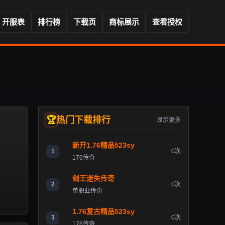
开服表
排行榜
下载页
商标展示
查看授权
热门下载排行
显示更多
新开1.76精品523sy
1
0次
176传奇
剑王迷失传奇
2
0次
单职业传奇
1.76复古精品523sy
3
0次
176传奇