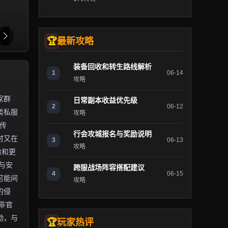
最新攻略
装备回收和转生路线解析
1
06-14
攻略
家群
日常副本收益优先级
2
06-12
类私服
攻略
传
行会攻城报名与奖励说明
时又在
3
06-13
攻略
验和更
与安
跨服战场阵容搭配建议
4
06-15
可能间
攻略
的侵
非官
动，与
玩家热评