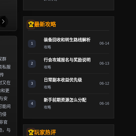
最新攻略
装备回收和转生路线解析
1
06-14
攻略
家群
行会攻城报名与奖励说明
2
06-13
类私服
攻略
传
日常副本收益优先级
时又在
3
06-12
攻略
验和更
与安
新手前期资源怎么分配
4
06-16
可能间
攻略
的侵
非官
动，与
玩家热评