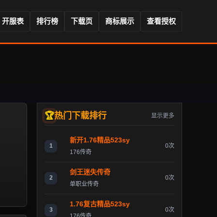
开服表
排行榜
下载页
商标展示
查看授权
热门下载排行
显示更多
新开1.76精品523sy
1
0次
176传奇
剑王迷失传奇
2
0次
单职业传奇
1.76复古精品523sy
3
0次
176传奇