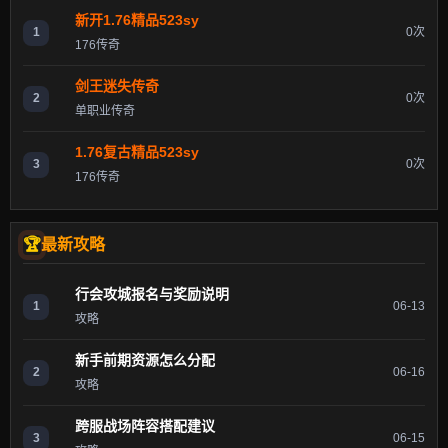
新开1.76精品523sy
1
0次
176传奇
剑王迷失传奇
2
0次
单职业传奇
1.76复古精品523sy
3
0次
176传奇
最新攻略
行会攻城报名与奖励说明
1
06-13
攻略
新手前期资源怎么分配
2
06-16
攻略
跨服战场阵容搭配建议
3
06-15