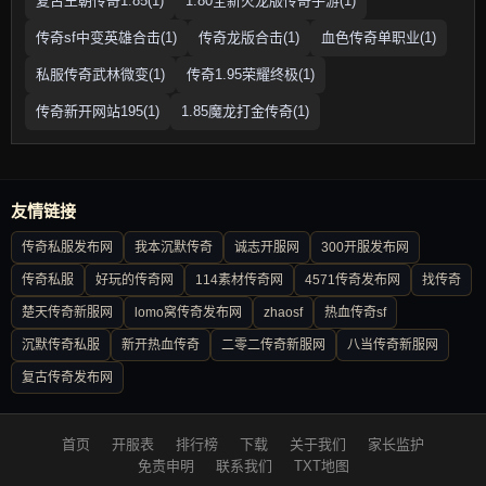
复古王朝传奇1.85(1)
1.80全新火龙版传奇手游(1)
传奇sf中变英雄合击(1)
传奇龙版合击(1)
血色传奇单职业(1)
私服传奇武林微变(1)
传奇1.95荣耀终极(1)
传奇新开网站195(1)
1.85魔龙打金传奇(1)
友情链接
传奇私服发布网
我本沉默传奇
诚志开服网
300开服发布网
传奇私服
好玩的传奇网
114素材传奇网
4571传奇发布网
找传奇
楚天传奇新服网
lomo窝传奇发布网
zhaosf
热血传奇sf
沉默传奇私服
新开热血传奇
二零二传奇新服网
八当传奇新服网
复古传奇发布网
首页
开服表
排行榜
下载
关于我们
家长监护
免责申明
联系我们
TXT地图