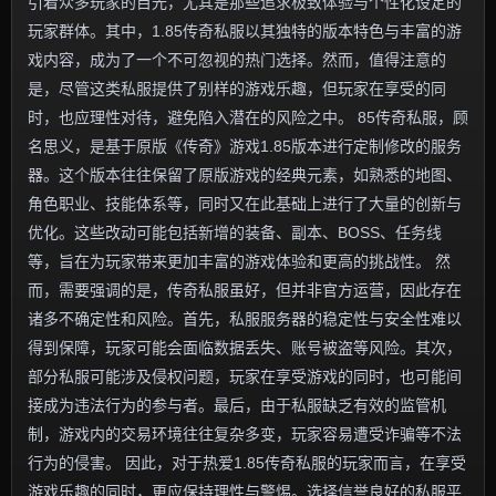
引着众多玩家的目光，尤其是那些追求极致体验与个性化设定的
玩家群体。其中，1.85传奇私服以其独特的版本特色与丰富的游
戏内容，成为了一个不可忽视的热门选择。然而，值得注意的
是，尽管这类私服提供了别样的游戏乐趣，但玩家在享受的同
时，也应理性对待，避免陷入潜在的风险之中。 85传奇私服，顾
名思义，是基于原版《传奇》游戏1.85版本进行定制修改的服务
器。这个版本往往保留了原版游戏的经典元素，如熟悉的地图、
角色职业、技能体系等，同时又在此基础上进行了大量的创新与
优化。这些改动可能包括新增的装备、副本、BOSS、任务线
等，旨在为玩家带来更加丰富的游戏体验和更高的挑战性。 然
而，需要强调的是，传奇私服虽好，但并非官方运营，因此存在
诸多不确定性和风险。首先，私服服务器的稳定性与安全性难以
得到保障，玩家可能会面临数据丢失、账号被盗等风险。其次，
部分私服可能涉及侵权问题，玩家在享受游戏的同时，也可能间
接成为违法行为的参与者。最后，由于私服缺乏有效的监管机
制，游戏内的交易环境往往复杂多变，玩家容易遭受诈骗等不法
行为的侵害。 因此，对于热爱1.85传奇私服的玩家而言，在享受
游戏乐趣的同时，更应保持理性与警惕。选择信誉良好的私服平