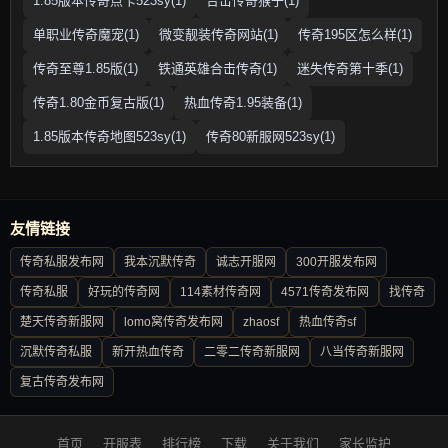
1.85版本传奇点卡523sy(1)
合击传奇猴子(1)
单职业传奇魔宠(1)
微变靓装传奇网站(1)
传奇195区怎么样(1)
传奇至尊1.85版(1)
铁通英雄合击传奇(1)
迷失传奇第十季(1)
传奇1.80金币复古版(1)
热血传奇1.95装备(1)
1.85版本传奇地图523sy(1)
传奇80新服网523sy(1)
友情链接
传奇私服发布网
我本沉默传奇
诚志开服网
300开服发布网
传奇私服
好玩的传奇网
114素材传奇网
4571传奇发布网
找传奇
楚天传奇新服网
lomo窝传奇发布网
zhaosf
热血传奇sf
沉默传奇私服
新开热血传奇
二零二传奇新服网
八当传奇新服网
复古传奇发布网
首页
开服表
排行榜
下载
关于我们
家长监护