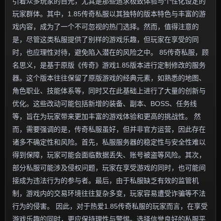
引着众多玩家的目光，尤其是那些追求极致体验与个性化设定的
玩家群体。其中，1.85传奇私服以其独特的版本特色与丰富的游
戏内容，成为了一个不可忽视的热门选择。然而，值得注意的
是，尽管这类私服提供了别样的游戏乐趣，但玩家在享受的同
时，也应理性对待，避免陷入潜在的风险之中。 85传奇私服，顾
名思义，是基于原版《传奇》游戏1.85版本进行定制修改的服务
器。这个版本往往保留了原版游戏的经典元素，如熟悉的地图、
角色职业、技能体系等，同时又在此基础上进行了大量的创新与
优化。这些改动可能包括新增的装备、副本、BOSS、任务线
等，旨在为玩家带来更加丰富的游戏体验和更高的挑战性。 然
而，需要强调的是，传奇私服虽好，但并非官方运营，因此存在
诸多不确定性和风险。首先，私服服务器的稳定性与安全性难以
得到保障，玩家可能会面临数据丢失、账号被盗等风险。其次，
部分私服可能涉及侵权问题，玩家在享受游戏的同时，也可能间
接成为违法行为的参与者。最后，由于私服缺乏有效的监管机
制，游戏内的交易环境往往复杂多变，玩家容易遭受诈骗等不法
行为的侵害。 因此，对于热爱1.85传奇私服的玩家而言，在享受
游戏乐趣的同时，更应保持理性与警惕。选择信誉良好的私服平