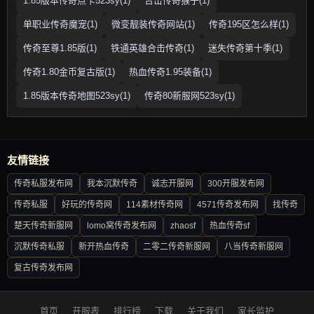
1.85版本传奇点卡523sy(1)
合击传奇猴子(1)
单职业传奇魔宠(1)
微变靓装传奇网站(1)
传奇195区怎么样(1)
传奇至尊1.85版(1)
铁通英雄合击传奇(1)
迷失传奇第十季(1)
传奇1.80金币复古版(1)
热血传奇1.95装备(1)
1.85版本传奇地图523sy(1)
传奇80新服网523sy(1)
友情链接
传奇私服发布网
我本沉默传奇
诚志开服网
300开服发布网
传奇私服
好玩的传奇网
114素材传奇网
4571传奇发布网
找传奇
楚天传奇新服网
lomo窝传奇发布网
zhaosf
热血传奇sf
沉默传奇私服
新开热血传奇
二零二传奇新服网
八当传奇新服网
复古传奇发布网
首页
开服表
排行榜
下载
关于我们
家长监护