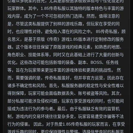
引着众多玩家的目光，尤其是那些追求极致体验与个性化设定的
玩家群体。其中，1.85传奇私服以其独特的版本特色与丰富的游
戏内容，成为了一个不可忽视的热门选择。然而，值得注意的
是，尽管这类私服提供了别样的游戏乐趣，但玩家在享受的同
时，也应理性对待，避免陷入潜在的风险之中。 85传奇私服，顾
名思义，是基于原版《传奇》游戏1.85版本进行定制修改的服务
器。这个版本往往保留了原版游戏的经典元素，如熟悉的地图、
角色职业、技能体系等，同时又在此基础上进行了大量的创新与
优化。这些改动可能包括新增的装备、副本、BOSS、任务线
等，旨在为玩家带来更加丰富的游戏体验和更高的挑战性。 然
而，需要强调的是，传奇私服虽好，但并非官方运营，因此存在
诸多不确定性和风险。首先，私服服务器的稳定性与安全性难以
得到保障，玩家可能会面临数据丢失、账号被盗等风险。其次，
部分私服可能涉及侵权问题，玩家在享受游戏的同时，也可能间
接成为违法行为的参与者。最后，由于私服缺乏有效的监管机
制，游戏内的交易环境往往复杂多变，玩家容易遭受诈骗等不法
行为的侵害。 因此，对于热爱1.85传奇私服的玩家而言，在享受
游戏乐趣的同时，更应保持理性与警惕。选择信誉良好的私服平