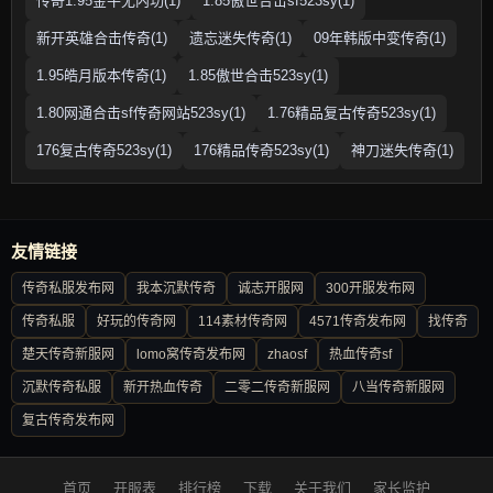
传奇1.95金牛无内功(1)
1.85傲世合击sf523sy(1)
新开英雄合击传奇(1)
遗忘迷失传奇(1)
09年韩版中变传奇(1)
1.95皓月版本传奇(1)
1.85傲世合击523sy(1)
1.80网通合击sf传奇网站523sy(1)
1.76精品复古传奇523sy(1)
176复古传奇523sy(1)
176精品传奇523sy(1)
神刀迷失传奇(1)
友情链接
传奇私服发布网
我本沉默传奇
诚志开服网
300开服发布网
传奇私服
好玩的传奇网
114素材传奇网
4571传奇发布网
找传奇
楚天传奇新服网
lomo窝传奇发布网
zhaosf
热血传奇sf
沉默传奇私服
新开热血传奇
二零二传奇新服网
八当传奇新服网
复古传奇发布网
首页
开服表
排行榜
下载
关于我们
家长监护