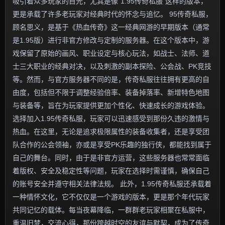
吸引着众多玩家的目光，尤其是像“1.95传奇私服”这样的版本，
更是承载了许多老玩家对经典时代的怀念与追忆。 95传奇私服，
顾名思义，是基于《热血传奇》这一经典网游的早期版本（通常
是1.95版）进行非官方修改与定制的服务器。在这个版本中，游
戏保留了原始的画风、职业设定与核心玩法，如战士、法师、道
士三大职业的经典对决，以及刺激的副本探险、公会战、PK竞技
等。然而，与官方服务器不同的是，传奇私服往往拥有更高的自
由度，包括但不限于调整经验倍率、装备掉落率、新增特色地图
与装备等，旨在为玩家提供更加个性化、快速成长的游戏体验。
选择加入1.95传奇私服，玩家可以迅速感受到那份久违的激情与
热血。在这里，无论是追求极限属性的装备收集者，还是享受团
队合作的公会领袖，亦或是享受PK乐趣的独行侠，都能找到属于
自己的舞台。同时，由于是非官方运营，这些服务器也常常面临
着版权、安全及稳定性等问题，玩家在选择时需谨慎，确保自己
的账号安全并遵守相关法律法规。 此外，1.95传奇私服还承载着
一种情怀文化，它不仅仅是一个游戏的版本，更是那个年代玩家
共同记忆的载体。每当夜幕降临，一群群老玩家相聚在私服中，
重温旧梦，交流心得，那份跨越时空的友谊与默契，成为了传奇