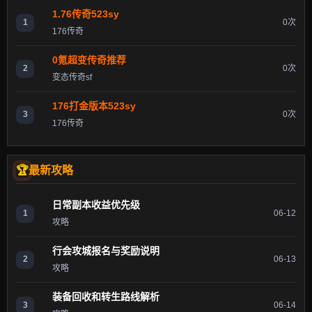
1.76传奇523sy
1
0次
176传奇
0氪超变传奇推荐
2
0次
变态传奇sf
176打金版本523sy
3
0次
176传奇
最新攻略
日常副本收益优先级
1
06-12
攻略
行会攻城报名与奖励说明
2
06-13
攻略
装备回收和转生路线解析
3
06-14