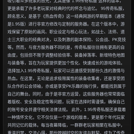
吸引着众多玩家的目光，尤其是像“1.95传奇私服”这样的版本，
更是承载了许多老玩家对经典时代的怀念与追忆。 95传奇私服，
顾名思义，是基于《热血传奇》这一经典网游的早期版本（通常
是1.95版）进行非官方修改与定制的服务器。在这个版本中，游
戏保留了原始的画风、职业设定与核心玩法，如战士、法师、道
士三大职业的经典对决，以及刺激的副本探险、公会战、PK竞技
等。然而，与官方服务器不同的是，传奇私服往往拥有更高的自
由度，包括但不限于调整经验倍率、装备掉落率、新增特色地图
与装备等，旨在为玩家提供更加个性化、快速成长的游戏体验。
选择加入1.95传奇私服，玩家可以迅速感受到那份久违的激情与
热血。在这里，无论是追求极限属性的装备收集者，还是享受团
队合作的公会领袖，亦或是享受PK乐趣的独行侠，都能找到属于
自己的舞台。同时，由于是非官方运营，这些服务器也常常面临
着版权、安全及稳定性等问题，玩家在选择时需谨慎，确保自己
的账号安全并遵守相关法律法规。 此外，1.95传奇私服还承载着
一种情怀文化，它不仅仅是一个游戏的版本，更是那个年代玩家
共同记忆的载体。每当夜幕降临，一群群老玩家相聚在私服中，
重温旧梦，交流心得，那份跨越时空的友谊与默契，成为了传奇