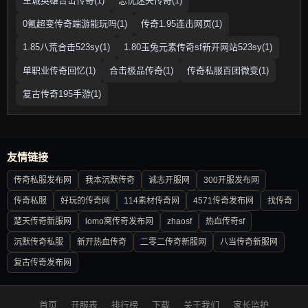
王城英雄合击传奇(1)
忘忧迷失传奇(1)
0氪超变传奇端游能玩吗(1)
传奇1.95连击网页(1)
1.85八荒合击523sy(1)
1.80玉兔元素传奇sf新开网站523sy(1)
单职业传奇回忆(1)
合击极品传奇(1)
传奇私服百团微变(1)
复古传奇195手游(1)
友情链接
传奇私服发布网
我本沉默传奇
诚志开服网
300开服发布网
传奇私服
好玩的传奇网
114素材传奇网
4571传奇发布网
找传奇
楚天传奇新服网
lomo窝传奇发布网
zhaosf
热血传奇sf
沉默传奇私服
新开热血传奇
二零二传奇新服网
八当传奇新服网
复古传奇发布网
首页
开服表
排行榜
下载
关于我们
家长监护