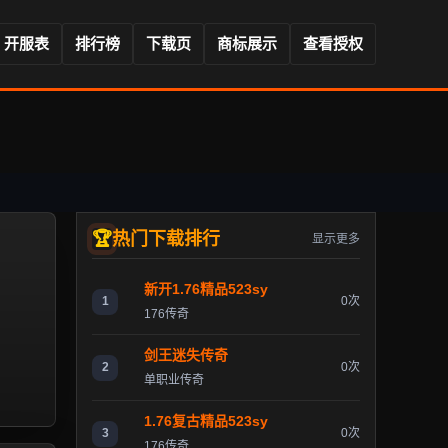
开服表
排行榜
下载页
商标展示
查看授权
热门下载排行
显示更多
新开1.76精品523sy
1
0次
176传奇
剑王迷失传奇
2
0次
单职业传奇
1.76复古精品523sy
3
0次
176传奇