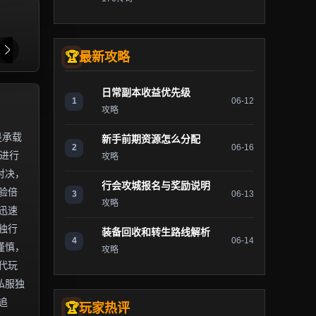
最新攻略
日常副本收益优先级
1
06-12
攻略
是承载
新手前期资源怎么分配
2
06-16
）进行
攻略
对决，
行会攻城报名与奖励说明
验倍
3
06-13
攻略
迅速
独行
装备回收和转生路线解析
4
06-14
谨慎，
攻略
代玩
私服独
追
玩家热评