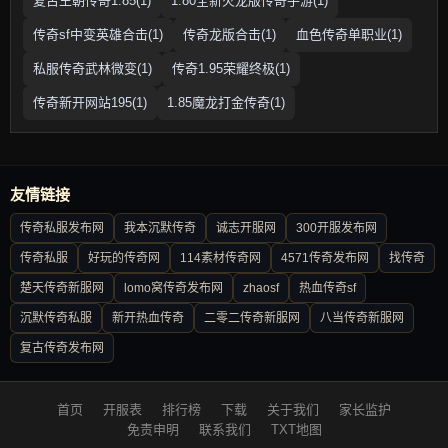
复古王朝传奇1.85(1)
1.80全新火龙版传奇手游(1)
传奇sf中变英雄合击(1)
传奇龙版合击(1)
血色传奇单职业(1)
私服传奇武林微变(1)
传奇1.95荣耀终极(1)
传奇新开网站195(1)
1.85魔龙打金传奇(1)
友情链接
传奇私服发布网
我本沉默传奇
诚志开服网
300开服发布网
传奇私服
好玩的传奇网
114素材传奇网
4571传奇发布网
找传奇
楚天传奇新服网
lomo窝传奇发布网
zhaosf
热血传奇sf
沉默传奇私服
新开热血传奇
二零二传奇新服网
八当传奇新服网
复古传奇发布网
首页
开服表
排行榜
下载
关于我们
家长监护
免责申明
联系我们
TXT地图