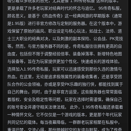
吸引着众多玩家的目光，尤其是像“1.95传奇私服”这样的版本，
更是承载了许多老玩家对经典时代的怀念与追忆。 95传奇私服，
顾名思义，是基于《热血传奇》这一经典网游的早期版本（通常
是1.95版）进行非官方修改与定制的服务器。在这个版本中，游
戏保留了原始的画风、职业设定与核心玩法，如战士、法师、道
士三大职业的经典对决，以及刺激的副本探险、公会战、PK竞技
等。然而，与官方服务器不同的是，传奇私服往往拥有更高的自
由度，包括但不限于调整经验倍率、装备掉落率、新增特色地图
与装备等，旨在为玩家提供更加个性化、快速成长的游戏体验。
选择加入1.95传奇私服，玩家可以迅速感受到那份久违的激情与
热血。在这里，无论是追求极限属性的装备收集者，还是享受团
队合作的公会领袖，亦或是享受PK乐趣的独行侠，都能找到属于
自己的舞台。同时，由于是非官方运营，这些服务器也常常面临
着版权、安全及稳定性等问题，玩家在选择时需谨慎，确保自己
的账号安全并遵守相关法律法规。 此外，1.95传奇私服还承载着
一种情怀文化，它不仅仅是一个游戏的版本，更是那个年代玩家
共同记忆的载体。每当夜幕降临，一群群老玩家相聚在私服中，
重温旧梦，交流心得，那份跨越时空的友谊与默契，成为了传奇