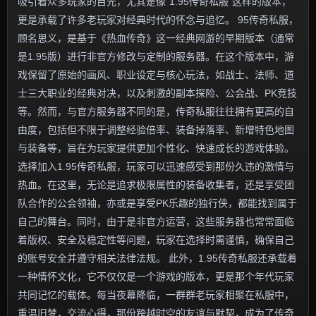
吸引着众多玩家的目光，尤其是像“1.95传奇私服”这样的版本，
更是承载了许多老玩家对经典时代的怀念与追忆。 95传奇私服，
顾名思义，是基于《热血传奇》这一经典网游的早期版本（通常
是1.95版）进行非官方修改与定制的服务器。在这个版本中，游
戏保留了原始的画风、职业设定与核心玩法，如战士、法师、道
士三大职业的经典对决，以及刺激的副本探险、公会战、PK竞技
等。然而，与官方服务器不同的是，传奇私服往往拥有更高的自
由度，包括但不限于调整经验倍率、装备掉落率、新增特色地图
与装备等，旨在为玩家提供更加个性化、快速成长的游戏体验。
选择加入1.95传奇私服，玩家可以迅速感受到那份久违的激情与
热血。在这里，无论是追求极限属性的装备收集者，还是享受团
队合作的公会领袖，亦或是享受PK乐趣的独行侠，都能找到属于
自己的舞台。同时，由于是非官方运营，这些服务器也常常面临
着版权、安全及稳定性等问题，玩家在选择时需谨慎，确保自己
的账号安全并遵守相关法律法规。 此外，1.95传奇私服还承载着
一种情怀文化，它不仅仅是一个游戏的版本，更是那个年代玩家
共同记忆的载体。每当夜幕降临，一群群老玩家相聚在私服中，
重温旧梦，交流心得，那份跨越时空的友谊与默契，成为了传奇