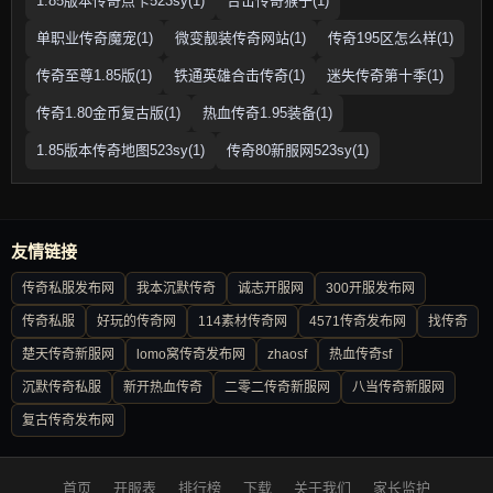
1.85版本传奇点卡523sy(1)
合击传奇猴子(1)
单职业传奇魔宠(1)
微变靓装传奇网站(1)
传奇195区怎么样(1)
传奇至尊1.85版(1)
铁通英雄合击传奇(1)
迷失传奇第十季(1)
传奇1.80金币复古版(1)
热血传奇1.95装备(1)
1.85版本传奇地图523sy(1)
传奇80新服网523sy(1)
友情链接
传奇私服发布网
我本沉默传奇
诚志开服网
300开服发布网
传奇私服
好玩的传奇网
114素材传奇网
4571传奇发布网
找传奇
楚天传奇新服网
lomo窝传奇发布网
zhaosf
热血传奇sf
沉默传奇私服
新开热血传奇
二零二传奇新服网
八当传奇新服网
复古传奇发布网
首页
开服表
排行榜
下载
关于我们
家长监护