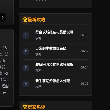
最新攻略
行会攻城报名与奖励说明
1
06-13
攻略
G（大
日常副本收益优先级
2
06-12
士、法
攻略
。玩
装备回收和转生路线解析
成就
3
06-14
攻略
战斗都
怀念
新手前期资源怎么分配
4
06-16
，还能
攻略
，在
玩家热评