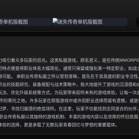
吸引着众多玩家的目光。这类私服游戏，顾名思义，是在传统MMORP
的特点便是将职业体系大幅简化，通常只保留或强化某一特定职业，如战
限可能。 单职业传奇私服之所以受到青睐，首先在于其高度的职业专注性
职业的技能研究、装备搭配与战术策略中，极大地提升了游戏的沉浸感和
玩法、优化升级系统等方式，为玩家带来前所未有的游戏体验，让每一次
情怀的寄托之地。许多玩家在原版游戏中或许因职业选择而留有遗憾，或是
旧梦、寻找归属感的绝佳场所。在这里，玩家不仅能找到志同道合的伙伴
单职业传奇私服以其独特的游戏机制、丰富的游戏内容以及浓厚的怀旧氛围
体验的选择，更是承载了无数玩家青春回忆与梦想的重要载体。