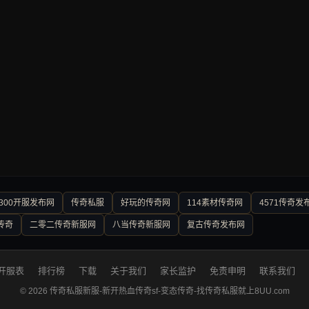
300开服发布网
传奇私服
好玩的传奇网
114素材传奇网
4571传奇发
传奇
二零二传奇新服网
八当传奇新服网
复古传奇发布网
开服表
排行榜
下载
关于我们
家长监护
免责申明
联系我们
© 2026 传奇私服新服-新开热血传奇sf-变态传奇-找传奇私服就上8UU.com