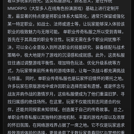
着众多玩家的目光。这类私服游戏，顾名思义，是在传统
MMORPG（大型多人在线角色扮演游戏）基础上进行定制开
发，最显著的特点便是将职业体系大幅简化，通常只保留或强化
某一特定职业，如战士、法师或道士等，让玩家能够深入体验该
职业的极致魅力与无限可能。 单职业传奇私服之所以受到青睐，
首先在于其高度的职业专注性。玩家无需在多个职业间犹豫不
决，可以全心全意投入到所选职业的技能研究、装备搭配与战术
策略中，极大地提升了游戏的沉浸感和成就感。此外，这类私服
往往通过调整游戏平衡性、增加特色玩法、优化升级系统等方
式，为玩家带来前所未有的游戏体验，让每一次战斗都充满挑战
与惊喜。 同时，单职业传奇私服也是玩家怀旧情怀的寄托之地。
许多玩家在原版游戏中或许因职业选择而留有遗憾，或是怀念与
战友并肩作战的激情岁月，这些私服便成为了他们重温旧梦、寻
找归属感的绝佳场所。在这里，玩家不仅能找到志同道合的伙
伴，还能共同探索未知领域，创造属于自己的传奇故事。 总之，
单职业传奇私服以其独特的游戏机制、丰富的游戏内容以及浓厚
的怀旧氛围，在网络游戏界占据了一席之地。它不仅是玩家追求
极致游戏体验的选择，更是承载了无数玩家青春回忆与梦想的重