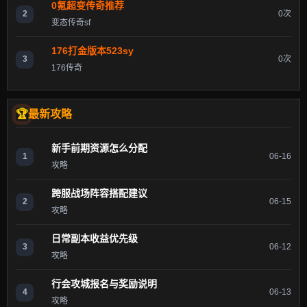
0氪超变传奇推荐
2
0次
变态传奇sf
176打金版本523sy
3
0次
176传奇
最新攻略
新手前期资源怎么分配
1
06-16
攻略
跨服战场阵容搭配建议
2
06-15
攻略
日常副本收益优先级
3
06-12
攻略
行会攻城报名与奖励说明
4
06-13
攻略