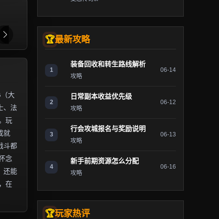
最新攻略
装备回收和转生路线解析
1
06-14
攻略
G（大
日常副本收益优先级
2
06-12
士、法
攻略
。玩
行会攻城报名与奖励说明
成就
3
06-13
攻略
战斗都
怀念
新手前期资源怎么分配
4
06-16
，还能
攻略
，在
玩家热评