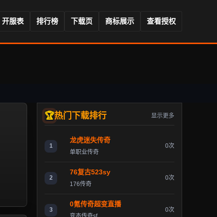
开服表
排行榜
下载页
商标展示
查看授权
热门下载排行
显示更多
龙虎迷失传奇
1
0次
单职业传奇
76复古523sy
2
0次
176传奇
0氪传奇超变直播
3
0次
变态传奇sf