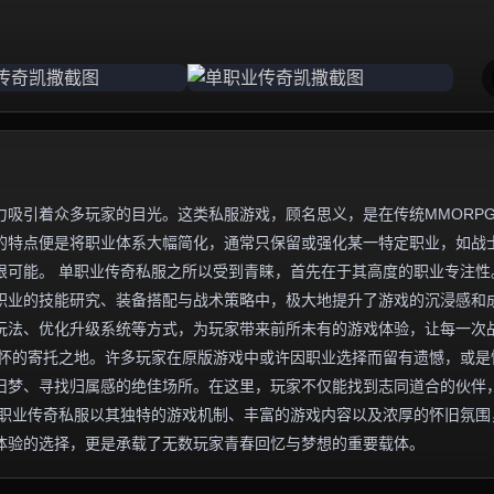
吸引着众多玩家的目光。这类私服游戏，顾名思义，是在传统MMORP
的特点便是将职业体系大幅简化，通常只保留或强化某一特定职业，如战
限可能。 单职业传奇私服之所以受到青睐，首先在于其高度的职业专注性
职业的技能研究、装备搭配与战术策略中，极大地提升了游戏的沉浸感和
玩法、优化升级系统等方式，为玩家带来前所未有的游戏体验，让每一次
情怀的寄托之地。许多玩家在原版游戏中或许因职业选择而留有遗憾，或是
旧梦、寻找归属感的绝佳场所。在这里，玩家不仅能找到志同道合的伙伴
单职业传奇私服以其独特的游戏机制、丰富的游戏内容以及浓厚的怀旧氛围
体验的选择，更是承载了无数玩家青春回忆与梦想的重要载体。