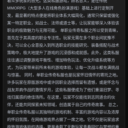
着众多玩家的目光。这类私服游戏，顾名思义，是在传统
MMORPG（大型多人在线角色扮演游戏）基础上进行定制开
发，最显著的特点便是将职业体系大幅简化，通常只保留或强化
某一特定职业，如战士、法师或道士等，让玩家能够深入体验该
职业的极致魅力与无限可能。 单职业传奇私服之所以受到青睐，
首先在于其高度的职业专注性。玩家无需在多个职业间犹豫不
决，可以全心全意投入到所选职业的技能研究、装备搭配与战术
策略中，极大地提升了游戏的沉浸感和成就感。此外，这类私服
往往通过调整游戏平衡性、增加特色玩法、优化升级系统等方
式，为玩家带来前所未有的游戏体验，让每一次战斗都充满挑战
与惊喜。 同时，单职业传奇私服也是玩家怀旧情怀的寄托之地。
许多玩家在原版游戏中或许因职业选择而留有遗憾，或是怀念与
战友并肩作战的激情岁月，这些私服便成为了他们重温旧梦、寻
找归属感的绝佳场所。在这里，玩家不仅能找到志同道合的伙
伴，还能共同探索未知领域，创造属于自己的传奇故事。 总之，
单职业传奇私服以其独特的游戏机制、丰富的游戏内容以及浓厚
的怀旧氛围，在网络游戏界占据了一席之地。它不仅是玩家追求
极致游戏体验的选择，更是承载了无数玩家青春回忆与梦想的重